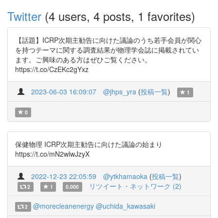
Twitter
(4 users, 4 posts, 1 favorites)
【話題】ICRP次期主勧告に向けた議論のうち若手会員が関心
を持つテーマに関する調査結果が物理学会誌に掲載されてい
ます。ご興味のある方はぜひご覧ください。
https://t.co/CzEKc2gYxz
2023-06-03 16:09:07
@jhps_yra
(
投稿一覧
)
1
0
保健物理 ICRP次期主勧告に向けた議論の始まり
https://t.co/mN2wlwJzyX
2022-12-23 22:05:59
@ytkhamaoka
(
投稿一覧
)
リツイート・ネットワーク (2)
2
1
0.000
@morecleanenergy
@uchida_kawasaki
2