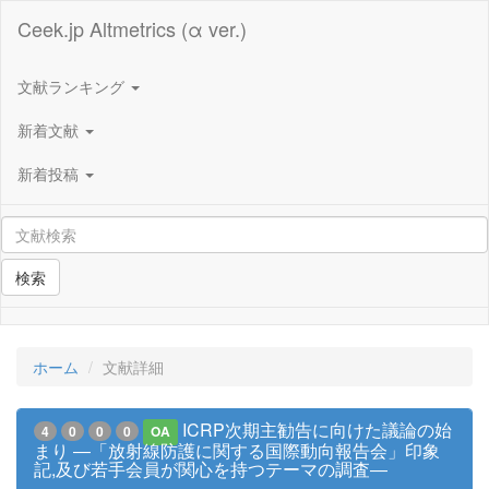
Ceek.jp Altmetrics (α ver.)
文献ランキング
新着文献
新着投稿
検索
ホーム
文献詳細
ICRP次期主勧告に向けた議論の始
4
0
0
0
OA
まり ―「放射線防護に関する国際動向報告会」印象
記,及び若手会員が関心を持つテーマの調査―