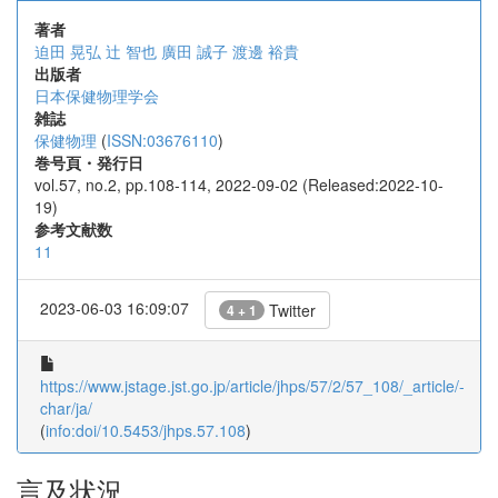
著者
迫田 晃弘
辻 智也
廣田 誠子
渡邊 裕貴
出版者
日本保健物理学会
雑誌
保健物理
(
ISSN:03676110
)
巻号頁・発行日
vol.57, no.2, pp.108-114, 2022-09-02 (Released:2022-10-
19)
参考文献数
11
2023-06-03 16:09:07
Twitter
4 + 1
https://www.jstage.jst.go.jp/article/jhps/57/2/57_108/_article/-
char/ja/
(
info:doi/10.5453/jhps.57.108
)
言及状況