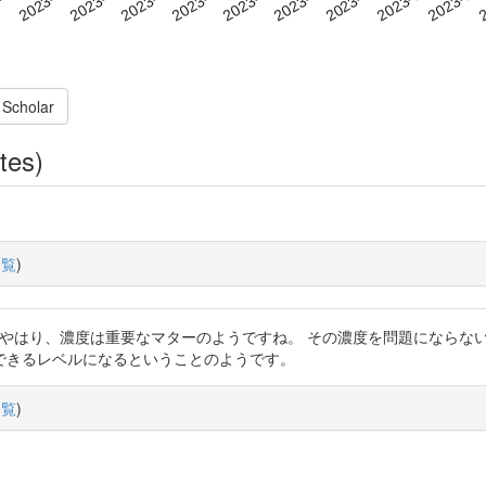
 Scholar
tes)
一覧
)
t.co/BmSuYbOK2G やはり、濃度は重要なマターのようですね。 その濃度
できるレベルになるということのようです。
一覧
)