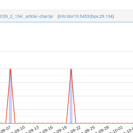
/2/29_2_134/_article/-char/ja/
(
info:doi/10.5453/jhps.29.134
)
2023-09-28
2023-10-01
2023-10
-09-07
2
2023-09-10
2023-09-13
2023-09-16
2023-09-19
2023-09-22
2023-09-25