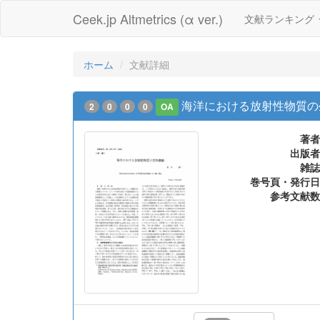
Ceek.jp Altmetrics (α ver.)
文献ランキング
ホーム
文献詳細
海洋における放射性物質の
2
0
0
0
OA
著者
出版者
雑誌
巻号頁・発行日
参考文献数