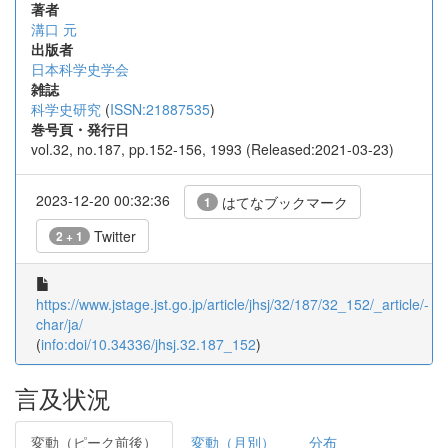
著者
溝口 元
出版者
日本科学史学会
雑誌
科学史研究
(
ISSN:21887535
)
巻号頁・発行日
vol.32, no.187, pp.152-156, 1993 (Released:2021-03-23)
2023-12-20 00:32:36
はてなブックマーク
1
Twitter
2 + 1
https://www.jstage.jst.go.jp/article/jhsj/32/187/32_152/_article/-
char/ja/
(
info:doi/10.34336/jhsj.32.187_152
)
言及状況
変動（ピーク前後）
変動（月別）
分布