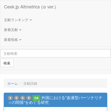
Ceek.jp Altmetrics (α ver.)
文献ランキング
新着文献
新着投稿
検索
ホーム
文献詳細
外国における"血液型パーソナリテ
3
0
0
0
OA
ィの関係"をめぐる研究