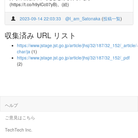
(https://t.co/h9ylCc07yB)。(続)
2023-09-14 22:03:33
@I_am_Satonaka
(
投稿一覧
)
収集済み URL リスト
https://www.jstage.jst.go.jp/article/jhsj/32/187/32_152/_article/-
char/ja
(1)
https://www.jstage.jst.go.jp/article/jhsj/32/187/32_152/_pdf
(2)
ヘルプ
ご意見はこちら
TechTech Inc.