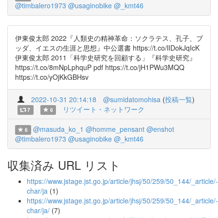
@timbalero1973
@usaginobike
@_kmt46
伊東俊太郎 2022『人類史の精神革命：ソクラテス、孔子、ブ
ッダ、イエスの生涯と思想』中公選書 https://t.co/lIDokJqIcK
伊東俊太郎 2011「科学史研究を回顧する」『科学史研究』
https://t.co/8mNpLphquP pdf https://t.co/jH1PWu3MQQ
https://t.co/yOjKkGBHsv
2022-10-31 20:14:18
@sumidatomohisa
(
投稿一覧
)
リツイート・ネットワーク
7
6
@masuda_ko_1
@homme_pensant
@enshot
6
@timbalero1973
@usaginobike
@_kmt46
収集済み URL リスト
https://www.jstage.jst.go.jp/article/jhsj/50/259/50_144/_article/-
char/ja
(1)
https://www.jstage.jst.go.jp/article/jhsj/50/259/50_144/_article/-
char/ja/
(7)