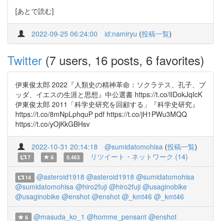
[あとで読む]
2022-09-25 06:24:00
id:namiryu
(
投稿一覧
)
Twitter
(7 users, 16 posts, 6 favorites)
伊東俊太郎 2022『人類史の精神革命：ソクラテス、孔子、ブ
ッダ、イエスの生涯と思想』中公選書 https://t.co/lIDokJqIcK
伊東俊太郎 2011「科学史研究を回顧する」『科学史研究』
https://t.co/8mNpLphquP pdf https://t.co/jH1PWu3MQQ
https://t.co/yOjKkGBHsv
2022-10-31 20:14:18
@sumidatomohisa
(
投稿一覧
)
リツイート・ネットワーク (14)
7
6
0.463
@asteroid1918
@asteroid1918
@sumidatomohisa
14
@sumidatomohisa
@hiro2fuji
@hiro2fuji
@usaginobike
@usaginobike
@enshot
@enshot
@_kmt46
@_kmt46
@masuda_ko_1
@homme_pensant
@enshot
6