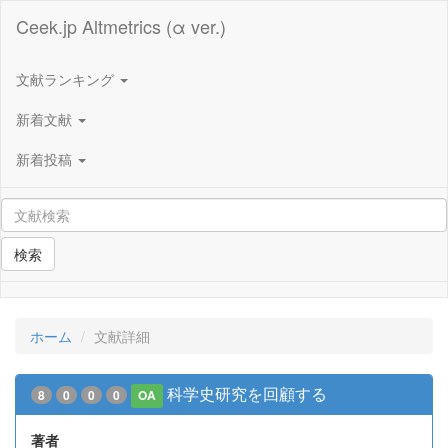
Ceek.jp Altmetrics (α ver.)
文献ランキング
新着文献
新着投稿
検索
ホーム
文献詳細
科学史研究を回顧する
8
0
0
0
OA
著者