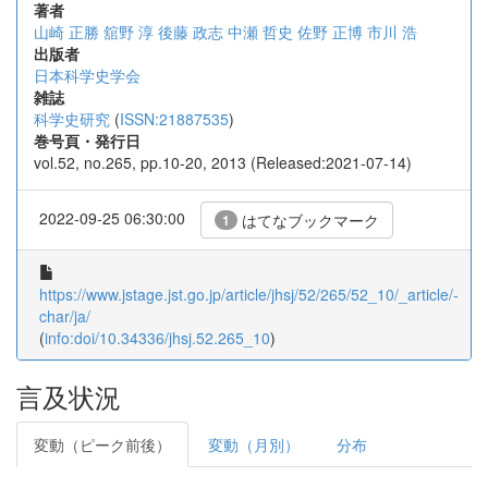
著者
山崎 正勝
舘野 淳
後藤 政志
中瀬 哲史
佐野 正博
市川 浩
出版者
日本科学史学会
雑誌
科学史研究
(
ISSN:21887535
)
巻号頁・発行日
vol.52, no.265, pp.10-20, 2013 (Released:2021-07-14)
2022-09-25 06:30:00
はてなブックマーク
1
https://www.jstage.jst.go.jp/article/jhsj/52/265/52_10/_article/-
char/ja/
(
info:doi/10.34336/jhsj.52.265_10
)
言及状況
変動（ピーク前後）
変動（月別）
分布