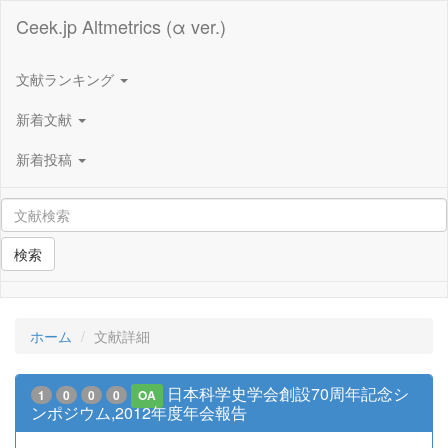
Ceek.jp Altmetrics (α ver.)
文献ランキング
新着文献
新着投稿
検索
ホーム
文献詳細
日本科学史学会創設70周年記念シ
1
0
0
0
OA
ンポジウム,2012年度年会報告