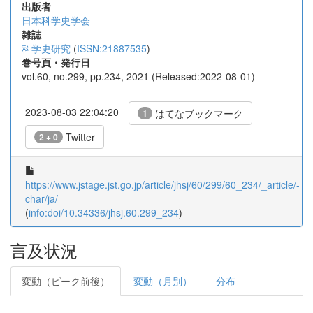
出版者
日本科学史学会
雑誌
科学史研究
(
ISSN:21887535
)
巻号頁・発行日
vol.60, no.299, pp.234, 2021 (Released:2022-08-01)
2023-08-03 22:04:20
はてなブックマーク
1
Twitter
2 + 0
https://www.jstage.jst.go.jp/article/jhsj/60/299/60_234/_article/-
char/ja/
(
info:doi/10.34336/jhsj.60.299_234
)
言及状況
変動（ピーク前後）
変動（月別）
分布