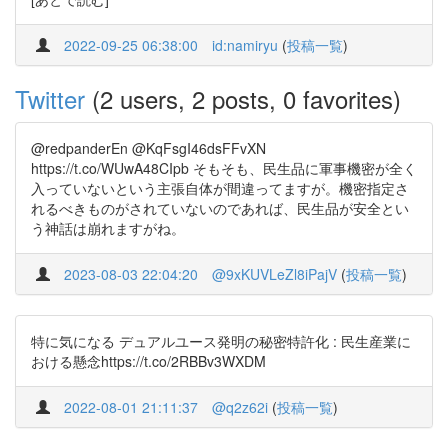
2022-09-25 06:38:00
id:namiryu
(
投稿一覧
)
Twitter
(2 users, 2 posts, 0 favorites)
@redpanderEn @KqFsgI46dsFFvXN
https://t.co/WUwA48CIpb そもそも、民生品に軍事機密が全く
入っていないという主張自体が間違ってますが。機密指定さ
れるべきものがされていないのであれば、民生品が安全とい
う神話は崩れますがね。
2023-08-03 22:04:20
@9xKUVLeZl8iPajV
(
投稿一覧
)
特に気になる デュアルユース発明の秘密特許化 : 民生産業に
おける懸念https://t.co/2RBBv3WXDM
2022-08-01 21:11:37
@q2z62i
(
投稿一覧
)