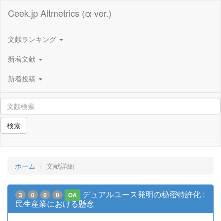
Ceek.jp Altmetrics (α ver.)
文献ランキング
新着文献
新着投稿
検索
ホーム
文献詳細
デュアルユース発明の秘密特許化 :
3
0
0
0
OA
民生産業における懸念