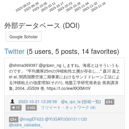
2023-11-10
2023-09-23
2023-10-11
2023-10-29
2023-11-16
2023-09-29
2023-10-17
2023-11-04
2023-10-05
2023-10-23
外部データベース (DOI)
Google Scholar
Twitter
(5 users, 5 posts, 14 favorites)
@shima369387 @gripen_ng しますね。海底とはそういうも
のです。 "平均層厚25mの沖積粘性土層が存在し…" 森川 嘉之
et al, 関西国際空港二期事業におけるサンドドレーン工法によ
る沖積粘土の強度増加(その1), 地盤工学研究発表会 発表講演
集, 2004, JGS39 巻, https://t.co/iewXKXMr0V
2023-10-21 12:28:58
@a_qui_la
(
投稿一覧
)
5
リツイート・ネットワーク (4)
17
0.433
@magEF623
@YUGAYUG01511120
4
@cidre_calvados_