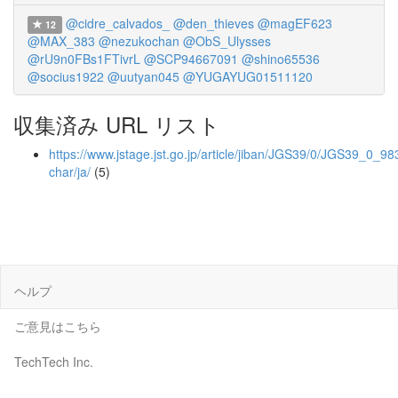
@cidre_calvados_
@den_thieves
@magEF623
12
@MAX_383
@nezukochan
@ObS_Ulysses
@rU9n0FBs1FTivrL
@SCP94667091
@shino65536
@socius1922
@uutyan045
@YUGAYUG01511120
収集済み URL リスト
https://www.jstage.jst.go.jp/article/jiban/JGS39/0/JGS39_0_983
char/ja/
(5)
ヘルプ
ご意見はこちら
TechTech Inc.