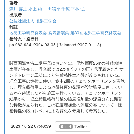
著者
森川 嘉之
水上 純一
田端 竹千穂
平林 弘
出版者
公益社団法人 地盤工学会
雑誌
地盤工学研究発表会 発表講演集 第39回地盤工学研究発表会
巻号頁・発行日
pp.983-984, 2004-03-05 (Released:2007-01-18)
関西国際空港二期事業においては、平均層厚25mの沖積粘性
土層が存在し、埋立部では2.5mピッチの正方形配置されたサ
ンドドレーン工法により沖積粘性土地盤が改良されている。
埋立工事の進捗に伴い、途中2回のチェックボーリングを実施
し、埋立載荷重による地盤強度の発現が設計強度に達してい
るかを確認しながら施工を行っている。チェックボーリング
結果から、埋立荷重載荷前後の強度増加量の深度分布に顕著
な特徴が見られた。この強度増加量の深度分布について、圧
密特性の応力レベルによる変化を考慮して考察した。
2023-10-22 07:46:39
Twitter
5 + 14