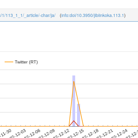
13/1/113_1_1/_article/-char/ja/
(
info:doi/10.3950/jibiinkoka.113.1
)
Twitter (RT)
2022-12-21
2022-12-24
2022-12
-11-30
2
2022-12-03
2022-12-06
2022-12-09
2022-12-12
2022-12-15
2022-12-18