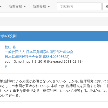
新着文献
新着投稿
計学の役割
松山 裕
一般社団法人 日本耳鼻咽喉科頭頸部外科学会
日本耳鼻咽喉科学会会報
(
ISSN:00306622
)
vol.113, no.1, pp.1-8, 2010 (Released:2011-02-19)
9
物統計学による支援が必須となってきている. しかも, 臨床研究におい
ologistとしての参画が要求されている. 本稿では, 臨床研究を実施する
, もっとも重要な部分である「研究計画」について概説する. 具体的には
ついて述べる.