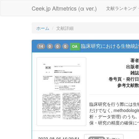
Ceek.jp Altmetrics (α ver.)
文献ランキング
ホーム
文献詳細
臨床研究における生物統
14
0
0
0
OA
著者
出版者
雑誌
巻号頁・発行日
参考文献数
臨床研究を行う際には生
だけでなく, method
析・データ管理) のうち
保・研究の精度の確保に
2023-08-06 16:29:51