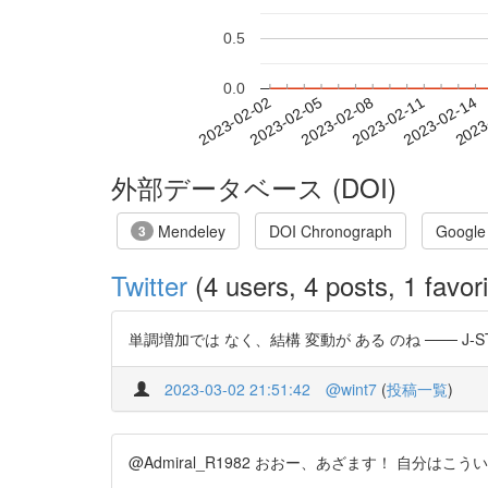
0.5
0.0
2023-02-08
2023-02-11
2023-02-14
2023
2023-02-02
2023-02-05
外部データベース (DOI)
Mendeley
DOI Chronograph
Google
3
Twitter
(4 users, 4 posts, 1 favori
単調増加では なく、結構 変動が ある のね ─── J-STAG
2023-03-02 21:51:42
@wint7
(
投稿一覧
)
@Admiral_R1982 おおー、あざます！ 自分