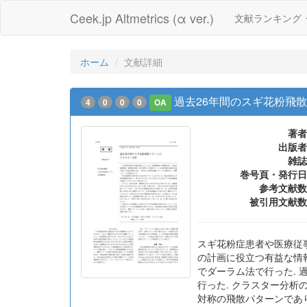
Ceek.jp Altmetrics (α ver.)
文献ランキング
ホーム
文献詳細
過去26年間のスギ花粉飛
4
0
0
0
OA
著者
出版者
雑誌
巻号頁・発行日
参考文献数
被引用文献数
スギ花粉症患者や医療従事
の計画に役立つ有益な情報
でダーラム法で行った. 
行った. クラスター分析の
対称の飛散パターンであり