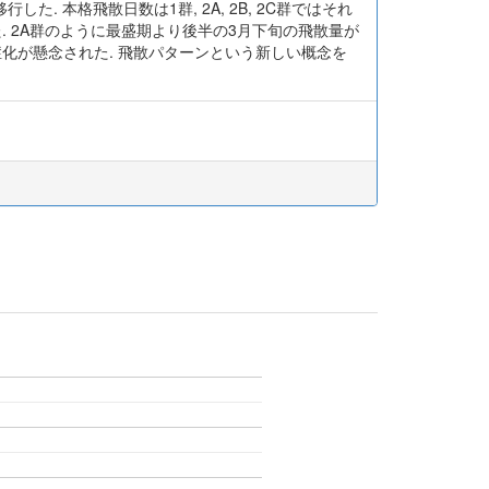
. 本格飛散日数は1群, 2A, 2B, 2C群ではそれ
はなかった. 2A群のように最盛期より後半の3月下旬の飛散量が
化が懸念された. 飛散パターンという新しい概念を