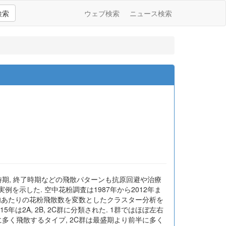
検索
ウェブ検索
ニュース検索
時期, 終了時期などの飛散パターンも抗原回避や治療
を示した. 空中花粉調査は1987年から2012年ま
の1旬あたりの花粉飛散数を変数としたクラスター分析を
は2A, 2B, 2C群に分類された. 1群ではほぼ左右
半に多く飛散するタイプ, 2C群は最盛期より前半に多く