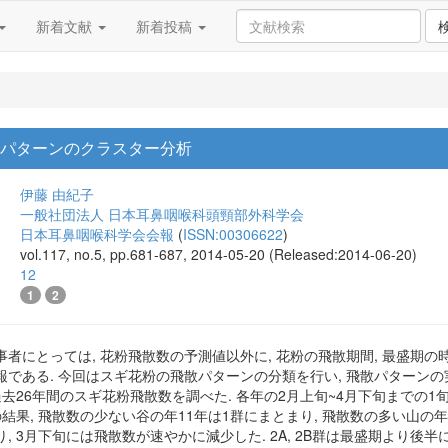
新着文献
新着投稿
散パターンのクラスター分析
伊藤 由紀子
一般社団法人 日本耳鼻咽喉科頭頸部外科学会
日本耳鼻咽喉科学会会報
(
ISSN:00306622
)
vol.117, no.5, pp.681-687, 2014-05-20 (Released:2014-06-20)
12
1
2
者にとっては, 花粉飛散数の予測値以外に, 花粉の飛散期間, 最盛期の
である. 今回はスギ花粉の飛散パターンの分類を行い, 飛散パターンの実例
過去26年間のスギ花粉飛散数を調べた. 各年の2月上旬~4月下旬まで
結果, 飛散数の少ない谷の年11年は1群にまとまり, 飛散数の多い山の年15年
, 3月下旬には飛散数が速やかに減少した. 2A, 2B群は最盛期より後