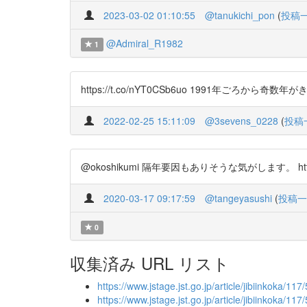
2023-03-02 01:10:55
@tanukichi_pon
(
投稿
@Admiral_R1982
1
https://t.co/nYT0CSb6uo 1991年ごろから
2022-02-25 15:11:09
@3sevens_0228
(
投稿
@okoshikumi 隔年要因もありそうな気がします。 https:/
2020-03-17 09:17:59
@tangeyasushi
(
投稿一
0
収集済み URL リスト
https://www.jstage.jst.go.jp/article/jibiinkoka/117
https://www.jstage.jst.go.jp/article/jibiinkoka/11