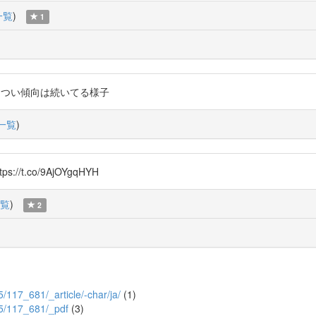
一覧
)
1
奇数年がきつい傾向は続いてる様子
一覧
)
/t.co/9AjOYgqHYH
覧
)
2
/5/117_681/_article/-char/ja/
(1)
7/5/117_681/_pdf
(3)