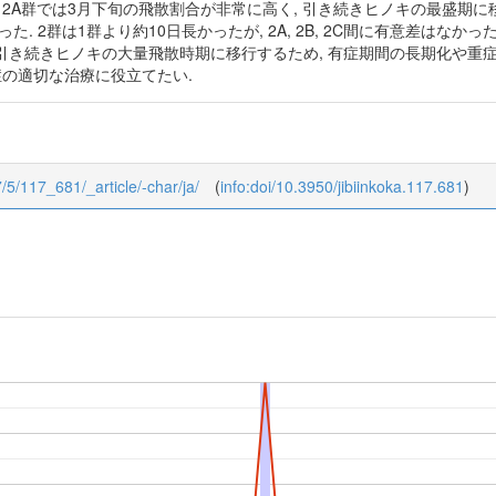
2A群では3月下旬の飛散割合が非常に高く, 引き続きヒノキの最盛期に移行した
51日であった. 2群は1群より約10日長かったが, 2A, 2B, 2C間に有意差
引き続きヒノキの大量飛散時期に移行するため, 有症期間の長期化や重症
症の適切な治療に役立てたい.
17/5/117_681/_article/-char/ja/
(
info:doi/10.3950/jibiinkoka.117.681
)