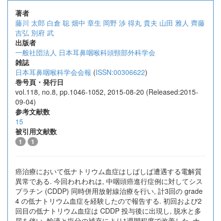
著者
藤川 太郎
白倉 聡
畑中 章生
岡野 渉
得丸 貴夫
山田 雅人
齊藤
吉弘
別府 武
出版者
一般社団法人 日本耳鼻咽喉科頭頸部外科学会
雑誌
日本耳鼻咽喉科学会会報
(
ISSN:00306622
)
巻号頁・発行日
vol.118, no.8, pp.1046-1052, 2015-08-20 (Released:2015-
09-04)
参考文献数
15
被引用文献数
1
1
癌治療において低ナトリウム血症はしばしば遭遇する電解質
異常である. 今回われわれは, 中咽頭癌進行症例に対してシス
プラチン (CDDP) 同時併用放射線治療を行い, 計3回の grade
4 の低ナトリウム血症を経験したので報告する. 初回および2
回目の低ナトリウム血症は CDDP 投与後に出現し, 脱水と多
尿を伴い, 輸液と塩分の補充により1週間程度で改善した. ナ