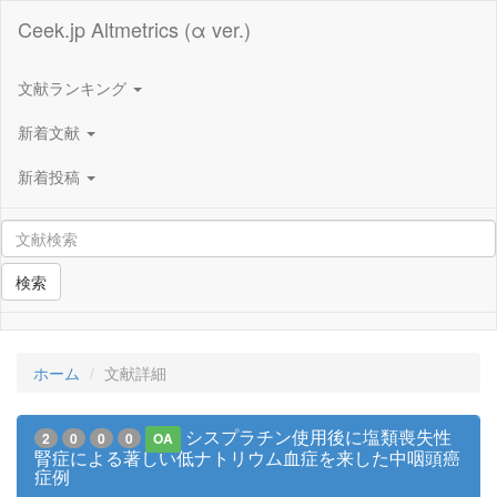
Ceek.jp Altmetrics (α ver.)
文献ランキング
新着文献
新着投稿
検索
ホーム
文献詳細
シスプラチン使用後に塩類喪失性
2
0
0
0
OA
腎症による著しい低ナトリウム血症を来した中咽頭癌
症例