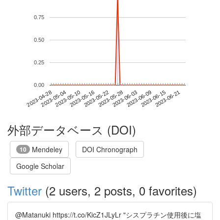
0.75
0.50
0.25
0.00
2023-06-15
2023-04-28
2023-05-16
2023-06-03
2023-06-21
2023-05-04
2023-05-22
2023-06-09
2023-05-10
2023-05-28
外部データベース (DOI)
Mendeley
DOI Chronograph
10
Google Scholar
Twitter
(2 users, 2 posts, 0 favorites)
@Matanuki https://t.co/KicZ1JLyLr "シスプラチン使用後に塩