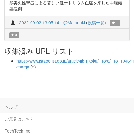
類喪失性腎症による著しい低ナトリウム血症を来した中咽頭
癌症例"
2022-09-02 13:05:14
@Matanuki
(
投稿一覧
)
1
0
収集済み URL リスト
https://www.jstage.jst.go.jp/article/jibiinkoka/118/8/118_1046/_
char/ja
(2)
ヘルプ
ご意見はこちら
TechTech Inc.