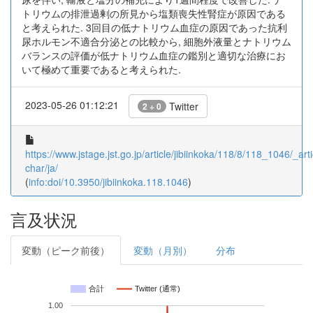
トリウムの排泄過剰の所見から塩類喪失性腎症が原因である
と考えられた. 3回目の低ナトリウム血症の原因であった抗利
尿ホルモン不適合分泌との比較から, 細胞外液量とナトリウム
バランスの評価が低ナトリウム血症の鑑別と適切な治療にお
いて極めて重要であると考えられた.
2023-05-26 01:12:21
Twitter
2 + 0
https://www.jstage.jst.go.jp/article/jibiinkoka/118/8/118_1046/_arti
char/ja/
(
info:doi/10.3950/jibiinkoka.118.1046
)
言及状況
変動（ピーク前後）
変動（月別）
分布
合計
Twitter (通常)
1.00