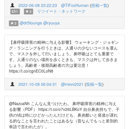
2022-06-08 23:22:23
@TlFoxHuman
(
投稿一覧
)
リツイート・ネットワーク
1
3
@dr5lounge
@ryuuya
2
【鼻呼吸障害の精神に与える影響】 ウォーキング・ジョギン
グ・ランニングを行うときは、人通りの少ないコースを選ん
で、マスクを外して行いましょう。鼻呼吸はとても重要で
す。人通りのない場所を歩くときも、マスクは外して歩きま
しょう。高齢者・後期高齢者の方は要注意！
https://t.co/cgnEC0LoN8
2021-10-08 06:04:31
@rrevv2021
(
投稿一覧
)
@NazcaNh こんなん見つけたわ。 鼻呼吸障害の精神に与え
る影響（PDF） https://t.co/o7v26LBKoY 自分鼻炎持ちで、子
供の頃は特にひどかったんだけども、鼻炎酷いと発達が遅れ
る的なことを言われたことはあるな（昔なんでもっと差別的
単語で言われたが）。