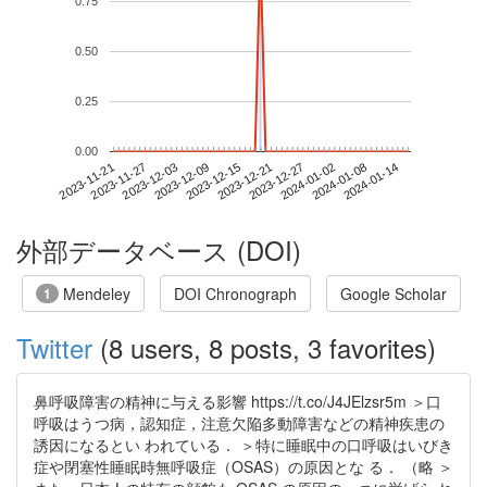
0.75
0.50
0.25
0.00
2024-01-08
2023-11-21
2023-12-09
2023-12-27
2024-01-14
2023-11-27
2023-12-15
2024-01-02
2023-12-03
2023-12-21
外部データベース (DOI)
Mendeley
DOI Chronograph
Google Scholar
1
Twitter
(8 users, 8 posts, 3 favorites)
鼻呼吸障害の精神に与える影響 https://t.co/J4JElzsr5m ＞口
呼吸はうつ病，認知症，注意欠陥多動障害などの精神疾患の
誘因になるとい われている． ＞特に睡眠中の口呼吸はいびき
症や閉塞性睡眠時無呼吸症（OSAS）の原因とな る． （略 ＞