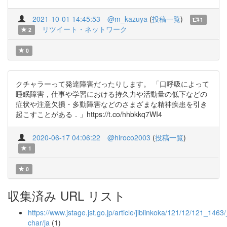
2021-10-01 14:45:53
@m_kazuya
(
投稿一覧
)
1
リツイート・ネットワーク
2
0
クチャラーって発達障害だったりします。 「口呼吸によって
睡眠障害，仕事や学習における持久力や活動量の低下などの
症状や注意欠損・多動障害などのさまざまな精神疾患を引き
起こすことがある．」https://t.co/hhbkkq7WI4
2020-06-17 04:06:22
@hiroco2003
(
投稿一覧
)
1
0
収集済み URL リスト
https://www.jstage.jst.go.jp/article/jibiinkoka/121/12/121_1463/_
char/ja
(1)