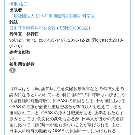
橋爪 祐二
出版者
一般社団法人 日本耳鼻咽喉科頭頸部外科学会
雑誌
日本耳鼻咽喉科学会会報
(
ISSN:00306622
)
巻号頁・発行日
vol.121, no.12, pp.1463-1467, 2018-12-20 (Released:2019-
01-16)
参考文献数
30
被引用文献数
1
口呼吸はうつ病, 認知症, 注意欠陥多動障害などの精神疾患の
誘因になるといわれている. 特に睡眠中の口呼吸はいびき症や
閉塞性睡眠時無呼吸症 (OSAS) の原因となる. わが国における
OSAS の治療が必要な重症患者数が300万人を超えていると
推測されている. OSAS の原因は肥満がある. 肥満をもたらす
原因としては, 食文化の変化もあるが, 日本人がほかの先進諸
国に比べて, 睡眠時間が最も少ないことが挙げられる. また,
日本人の特有の顔貌も OSAS の原因の一つに挙げられる.