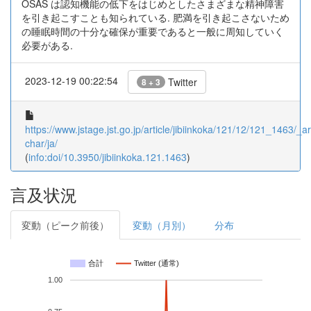
OSAS は認知機能の低下をはじめとしたさまざまな精神障害
を引き起こすことも知られている. 肥満を引き起こさないため
の睡眠時間の十分な確保が重要であると一般に周知していく
必要がある.
2023-12-19 00:22:54
Twitter
8 + 3
https://www.jstage.jst.go.jp/article/jibiinkoka/121/12/121_1463/_art
char/ja/
(
info:doi/10.3950/jibiinkoka.121.1463
)
言及状況
変動（ピーク前後）
変動（月別）
分布
合計
Twitter (通常)
1.00