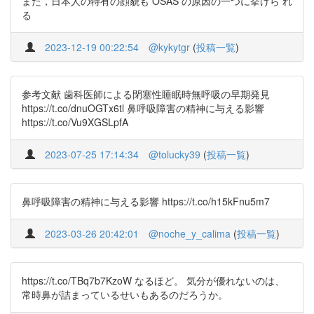
また，日本人の特有の顔貌も OSAS の原因の一つに挙げら れ
る
2023-12-19 00:22:54
@kykytgr
(
投稿一覧
)
参考文献 歯科医師による閉塞性睡眠時無呼吸の早期発見
https://t.co/dnuOGTx6tl 鼻呼吸障害の精神に与える影響
https://t.co/Vu9XGSLpfA
2023-07-25 17:14:34
@tolucky39
(
投稿一覧
)
鼻呼吸障害の精神に与える影響 https://t.co/h15kFnu5m7
2023-03-26 20:42:01
@noche_y_calima
(
投稿一覧
)
https://t.co/TBq7b7KzoW なるほど。 気分が優れないのは、
常時鼻が詰まっているせいもあるのだろうか。