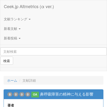
Ceek.jp Altmetrics (α ver.)
文献ランキング
新着文献
新着投稿
検索
ホーム
文献詳細
鼻呼吸障害の精神に与える影響
8
0
0
0
OA
著者