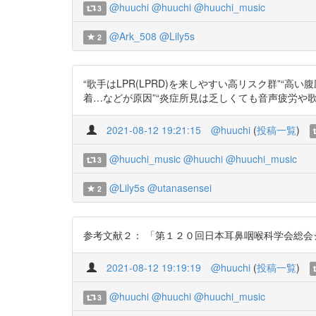
@huuchi
@huuchi
@huuchi_music
3
@Ark_508
@Lily5s
2
“歌手はLPR(LPRD)を来しやすい高リスク群”
着…などが原因”“炎症所見は乏しくても音声疲労や歌唱中の声
2021-08-12 19:21:15
@huuchi
(
投稿一覧
)
@huuchi_music
@huuchi
@huuchi_music
3
@Lily5s
@utanasensei
2
参考文献２： 「第１２０回日本耳鼻咽喉科学会総会シンポジウ
2021-08-12 19:19:19
@huuchi
(
投稿一覧
)
@huuchi
@huuchi
@huuchi_music
3