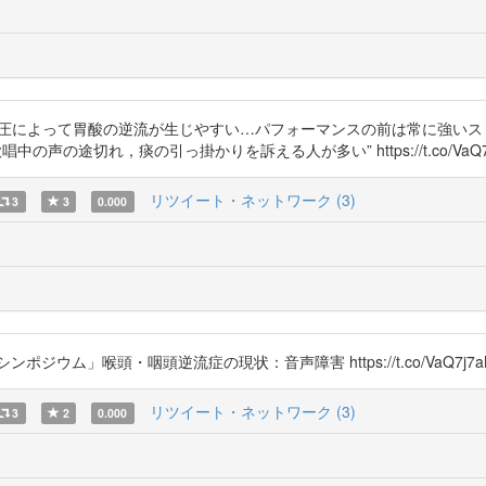
“高い腹圧によって胃酸の逆流が生じやすい…パフォーマンスの前は常に強
の途切れ，痰の引っ掛かりを訴える人が多い” https://t.co/VaQ7j
リツイート・ネットワーク (3)
3
3
0.000
ム」喉頭・咽頭逆流症の現状：音声障害 https://t.co/VaQ7j7a
リツイート・ネットワーク (3)
3
2
0.000