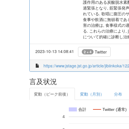
護作用のある炭酸脱水素酵
過緊張となり, 筋緊張発声障害
れている. 歌唱に腹圧の
食事や飲酒に無頓着である
害の治療は, 食事様式の適
る. これらの治療により, ji
について的確に診断し治
2023-10-13 14:08:41
Twitter
2 + 4
https://www.jstage.jst.go.jp/article/jibiinkoka/1
言及状況
変動（ピーク前後）
変動（月別）
分布
合計
Twitter (通常)
4