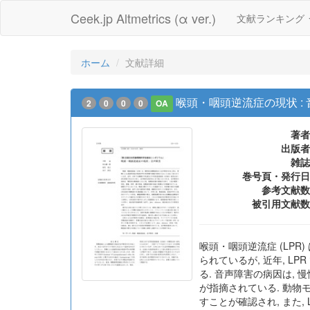
Ceek.jp Altmetrics (α ver.)
文献ランキング
ホーム
文献詳細
喉頭・咽頭逆流症の現状 :
2
0
0
0
OA
著者
出版者
雑誌
巻号頁・発行日
参考文献数
被引用文献数
喉頭・咽頭逆流症 (LP
られているが, 近年, L
る. 音声障害の病因は, 
が指摘されている. 動物
すことが確認され, また,