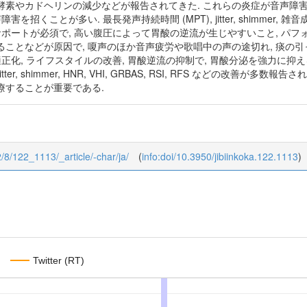
素やカドヘリンの減少などが報告されてきた. これらの炎症が音声障害を
を招くことが多い. 最長発声持続時間 (MPT), jitter, shimmer,
サポートが必須で, 高い腹圧によって胃酸の逆流が生じやすいこと, パ
ことなどが原因で, 嗄声のほか音声疲労や歌唱中の声の途切れ, 痰の引っ
正化, ライフスタイルの改善, 胃酸逆流の抑制で, 胃酸分泌を強力に抑え
tter, shimmer, HNR, VHI, GRBAS, RSI, RFS などの改
療することが重要である.
22/8/122_1113/_article/-char/ja/
(
info:doi/10.3950/jibiinkoka.122.1113
)
Twitter (RT)