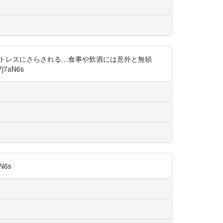
いストレスにさらされる…食事や飲酒には意外と無頓
7aN6s
N6s