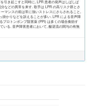
引き起こすと同時に, LPR 患者の発声はしばしば
 雑音成分などの異常を来す. 歌手は LPR の高リスク群とさ
フォーマンスの前は常に強いストレスにさらされること,
掛かりなどを訴えることが多い. LPR による音声障
るプロトンポンプ阻害薬 (PPI) は多くの場合奏効す
善が多数報告されている. 音声障害患者において, 酸逆流の関与の有無