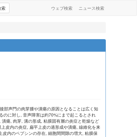
検索
ウェブ検索
ニュース検索
炎症が後部声門の肉芽腫や潰瘍の原因となることは広く知
であるのに対し, 音声障害は約70%にまで起こるとされ
 潰瘍, 肉芽, 溝の形成, 粘膜固有層の炎症と乾燥など
上皮内の炎症, 扁平上皮の過形成や潰瘍, 線維化を来
の上皮内のペプシンの存在, 細胞間間隙の増大, 粘膜保