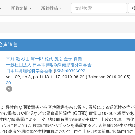
新着文献
新着投稿
 音声障害
平野 滋
杉山 庸一郎
椋代 茂之
金子 真美
一般社団法人 日本耳鼻咽喉科頭頸部外科学会
日本耳鼻咽喉科学会会報
(
ISSN:00306622
)
vol.122, no.8, pp.1113-1117, 2019-08-20 (Released:2019-09-05)
30
1
R) は, 慢性的な咽喉頭炎から音声障害を来し得る. 胃酸による逆流性
PR では胸焼けや吃逆などの胃食道逆流症 (GERD) 症状は10~20%程度
慢性的な酸暴露による上皮, 粘膜固有層の損傷が主体で, 上皮の肥厚・角化,
モデルにおいては, 喉頭に酸やペプシンを暴露すると, 肉芽腫の発生や粘膜
 LPR 患者の咽喉頭の生検組織において, 声帯上皮, 喉頭前庭, 後部声門