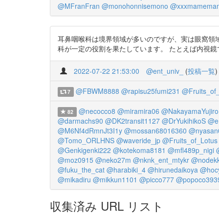
@MFranFran
@monohonnisemono
@xxxmamemam
耳鼻咽喉科は境界領域が多いのですが、実は眼窩領
科が一定の役割を果たしています。 たとえば内視鏡で鼻から目
2022-07-22 21:53:00
@ent_univ_
(
投稿一覧
)
@FBWM8888
@rapisu25fumi231
@Fruits_of
7
@necocco8
@miramira06
@NakayamaYujiro
82
@darmachs90
@DK2transit1127
@DrYukihikoS
@e
@M6Nf4dRmnJt3I1y
@mossan68016360
@nyasan
@Tomo_ORLHNS
@waveride_jp
@Fruits_of_Lotus
@Genkigenki222
@kotekoma8181
@mfl489p_nigi
@moz0915
@neko27m
@nknk_ent_mtykr
@nodekk
@fuku_the_cat
@harabiki_4
@hirunedaikoya
@hocy
@mikadiru
@mikkun1101
@picco777
@popoco393
収集済み URL リスト