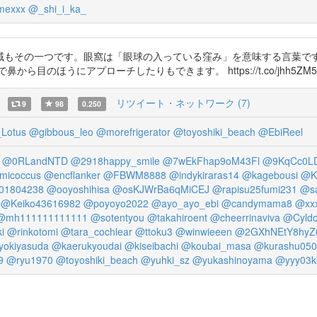
exxx
@_shi_i_ka_
域もその一つです。眼窩は「眼球の入っている窪み」を意味する言葉で
のほうにアプローチしたりもできます。 https://t.co/jhh5ZM5
リツイート・ネットワーク (7)
9
98
0.250
_Lotus
@gibbous_leo
@morefrigerator
@toyoshiki_beach
@EbiReel
@0RLandNTD
@2918happy_smile
@7wEkFhap9oM43Fl
@9KqCc0L
micoccus
@encflanker
@FBWM8888
@indykiraras14
@kagebousi
@K
01804238
@ooyoshihisa
@osKJWrBa6qMiCEJ
@rapisu25fumi231
@s
@Keiko43616982
@poyoyo2022
@ayo_ayo_ebi
@candymama8
@xx
@mh111111111111
@sotentyou
@takahiroent
@cheerrinaviva
@Cyldo
i
@rinkotomi
@tara_cochlear
@ttoku3
@winwieeen
@2GXhNEtY8hyZ
okiyasuda
@kaerukyoudai
@kiseibachi
@koubai_masa
@kurashu050
9
@ryu1970
@toyoshiki_beach
@yuhki_sz
@yukashinoyama
@yyy03kk