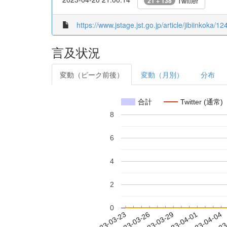
Twitter
21 + 138
https://www.jstage.jst.go.jp/article/jibiinkoka/1
言及状況
変動（ピーク前後）
変動（月別）
分布
合計
Twitter (通常)
8
6
4
2
0
2023-03-29
2023-04-01
2023-04-04
2023
2023-03-23
2023-03-26