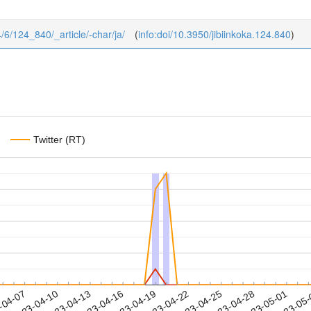
24/6/124_840/_article/-char/ja/
(
info:doi/10.3950/jibiinkoka.124.840
)
Twitter (RT)
2023-04-28
2023-05-01
2023-05
-04-07
2
2023-04-10
2023-04-13
2023-04-16
2023-04-19
2023-04-22
2023-04-25