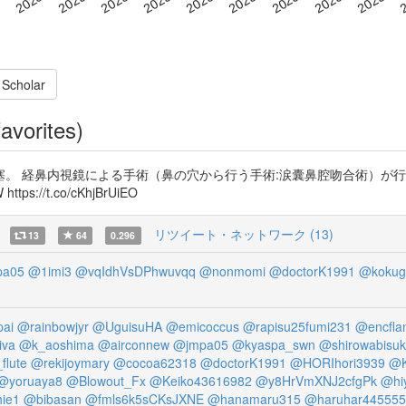
 Scholar
avorites)
。 経鼻内視鏡による手術（鼻の穴から行う手術:涙囊鼻腔吻合術）が
s://t.co/cKhjBrUiEO
リツイート・ネットワーク (13)
13
64
0.296
pa05
@1imi3
@vqIdhVsDPhwuvqq
@nonmomi
@doctorK1991
@kokug
ai
@rainbowjyr
@UguisuHA
@emicoccus
@rapisu25fumi231
@encfla
iva
@k_aoshima
@airconnew
@jmpa05
@kyaspa_swn
@shirowabisu
lute
@rekijoymary
@cocoa62318
@doctorK1991
@HORIhori3939
@K
@yoruaya8
@Blowout_Fx
@Keiko43616982
@y8HrVmXNJ2cfgPk
@hi
ie1
@bibasan
@fmls6k5sCKsJXNE
@hanamaru315
@haruhar445555