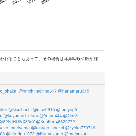
行われることもあって、その場合は耳鼻咽喉科医が施
o_shakai
@nmchinachina617
@hanamaru315
nker
@kiseibachi
@moz0915
@tomyng5
ke
@keyboard_otaru
@Yomo444
@1imi3
y82SJHUiVX33sY
@KenKen46329772
yoko_moriyama
@kokugo_shakai
@kyoko770719
63
@hirorinn1973
@KumaIzumo
@matsusurf