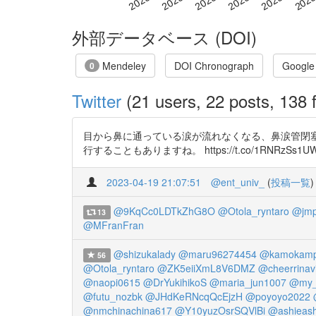
外部データベース (DOI)
Mendeley
DOI Chronograph
Google
0
Twitter
(21 users, 22 posts, 138 f
目から鼻に通っている涙が流れなくなる、鼻涙管閉塞
行することもありますね。 https://t.co/1RNRzSs1UW http
2023-04-19 21:07:51
@ent_univ_
(
投稿一覧
)
@9KqCc0LDTkZhG8O
@Otola_ryntaro
@jm
13
@MFranFran
@shizukalady
@maru96274454
@kamokamp
56
@Otola_ryntaro
@ZK5eiiXmL8V6DMZ
@cheerrinav
@naopi0615
@DrYukihikoS
@maria_jun1007
@my_f
@futu_nozbk
@JHdKeRNcqQcEjzH
@poyoyo2022
@nmchinachina617
@Y10yuzOsrSQVlBi
@ashieash