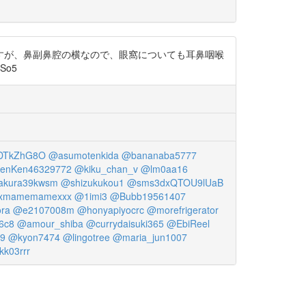
すが、鼻副鼻腔の横なので、眼窩についても耳鼻咽喉
So5
DTkZhG8O
@asumotenkida
@bananaba5777
enKen46329772
@kiku_chan_v
@lm0aa16
akura39kwsm
@shizukukou1
@sms3dxQTOU9lUaB
xmamemamexxx
@1imi3
@Bubb19561407
ra
@e2107008m
@honyapiyocrc
@morefrigerator
6c8
@amour_shiba
@currydaisuki365
@EbiReel
9
@kyon7474
@lingotree
@maria_jun1007
k03rrr