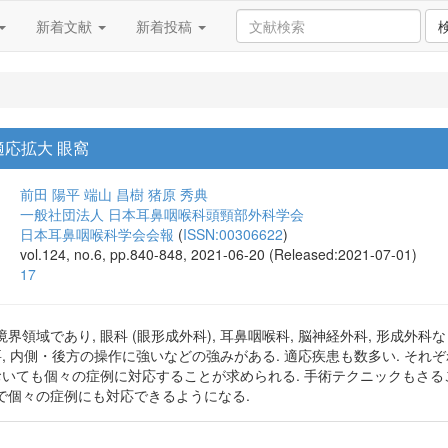
新着文献
新着投稿
応拡大 眼窩
前田 陽平
端山 昌樹
猪原 秀典
一般社団法人 日本耳鼻咽喉科頭頸部外科学会
日本耳鼻咽喉科学会会報
(
ISSN:00306622
)
vol.124, no.6, pp.840-848, 2021-06-20 (Released:2021-07-01)
17
領域であり, 眼科 (眼形成外科), 耳鼻咽喉科, 脳神経外科, 形成外
要, 内側・後方の操作に強いなどの強みがある. 適応疾患も数多い. それ
おいても個々の症例に対応することが求められる. 手術テクニックもさるこ
で個々の症例にも対応できるようになる.