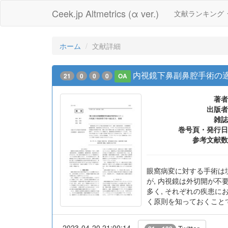
Ceek.jp Altmetrics (α ver.)
文献ランキング
ホーム
文献詳細
内視鏡下鼻副鼻腔手術の適
21
0
0
0
OA
著者
出版者
雑誌
巻号頁・発行日
参考文献数
眼窩病変に対する手術は境界
が, 内視鏡は外切開が不
多く, それぞれの疾患に
く原則を知っておくこと
2023-04-20 21:00:14