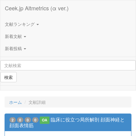
Ceek.jp Altmetrics (α ver.)
文献ランキング
新着文献
新着投稿
検索
ホーム
文献詳細
臨床に役立つ局所解剖 顔面神経と
2
0
0
0
OA
顔面表情筋