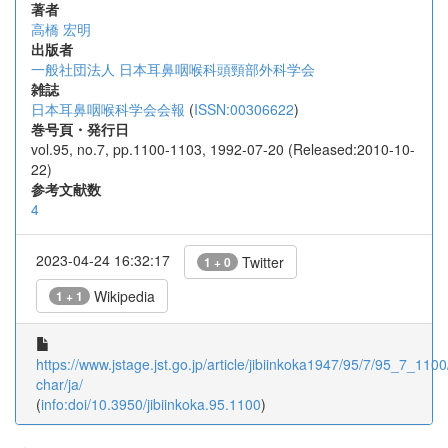
著者
高橋 宏明
出版者
一般社団法人 日本耳鼻咽喉科頭頸部外科学会
雑誌
日本耳鼻咽喉科学会会報
(
ISSN:00306622
)
巻号頁・発行日
vol.95, no.7, pp.1100-1103, 1992-07-20 (Released:2010-10-
22)
参考文献数
4
2023-04-24 16:32:17
Twitter
1 + 0
Wikipedia
1 + 1
https://www.jstage.jst.go.jp/article/jibiinkoka1947/95/7/95_7_1100/
char/ja/
(
info:doi/10.3950/jibiinkoka.95.1100
)