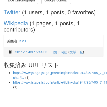
DOI Chronograph
Google Scholar
Twitter
(1 users, 1 posts, 0 favorites)
Wikipedia
(1 pages, 1 posts, 1
contributors)
編集者:
KMT
2011-11-03 15:44:33
口角下制筋
(
文献一覧
)
収集済み URL リスト
https://www.jstage.jst.go.jp/article/jibiinkoka1947/95/7/95_7_11
char/ja/
(1)
https://www.jstage.jst.go.jp/article/jibiinkoka1947/95/7/95_7_
(1)