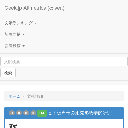
Ceek.jp Altmetrics (α ver.)
文献ランキング
新着文献
新着投稿
検索
ホーム
文献詳細
ヒト仮声帯の組織形態学的研究
3
0
0
0
OA
著者