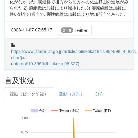
化がなかった. 喫煙群で後方から前方への化生範囲の進展がみ
られた.2) 腺組織は加齢により減少した.3) 膠原線維は加齢に
伴い減少の傾向で, 弾性線維は加齢により増加傾向であった.
2023-11-07 07:55:17
Twitter
3 + 8
https://www.jstage.jst.go.jp/article/jibiinkoka1947/98/4/98_4_627/_
char/ja/
(
info:doi/10.3950/jibiinkoka.98.627
)
言及状況
変動（ピーク前後）
変動（月別）
分布
合計
Twitter (通常)
Twitter (RT)
1.00
0.75