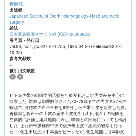
青柳 聡
出版者
Japanese Society of Otorhinolaryngology-Head and neck
surgery
雑誌
日本耳鼻咽喉科学会会報
(
ISSN:00306622
)
巻号頁・発行日
vol.98, no.4, pp.627-641,755, 1995-04-20 (Released:2010-
10-22)
参考文献数
41
被引用文献数
2
2
ヒト仮声帯の組織学的形態を年齢変化および男女差を中心に
観察した. 対象は病理解剖された20~79歳までの男女各27例の
喉頭で, 各標本の声帯全長を8等分し仮声帯上皮を観察した後,
再構築し仮声帯の上皮の扁平上皮化生 (以下, 化生) の範囲を
立体的に評価し組織地図に表し, 喫煙との関連についても検討
した. また声帯膜様部中央で仮声帯上皮下組織の観察を行っ
た.1) 化生出現度は中年層がピークだが, 化生範囲には年齢変