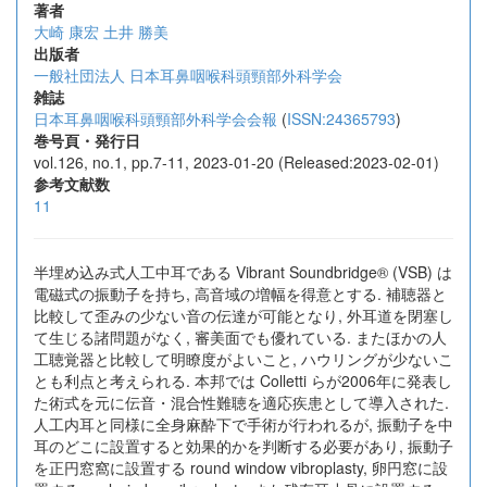
著者
大崎 康宏
土井 勝美
出版者
一般社団法人 日本耳鼻咽喉科頭頸部外科学会
雑誌
日本耳鼻咽喉科頭頸部外科学会会報
(
ISSN:24365793
)
巻号頁・発行日
vol.126, no.1, pp.7-11, 2023-01-20 (Released:2023-02-01)
参考文献数
11
半埋め込み式人工中耳である Vibrant Soundbridge® (VSB) は
電磁式の振動子を持ち, 高音域の増幅を得意とする. 補聴器と
比較して歪みの少ない音の伝達が可能となり, 外耳道を閉塞し
て生じる諸問題がなく, 審美面でも優れている. またほかの人
工聴覚器と比較して明瞭度がよいこと, ハウリングが少ないこ
とも利点と考えられる. 本邦では Colletti らが2006年に発表し
た術式を元に伝音・混合性難聴を適応疾患として導入された.
人工内耳と同様に全身麻酔下で手術が行われるが, 振動子を中
耳のどこに設置すると効果的かを判断する必要があり, 振動子
を正円窓窩に設置する round window vibroplasty, 卵円窓に設