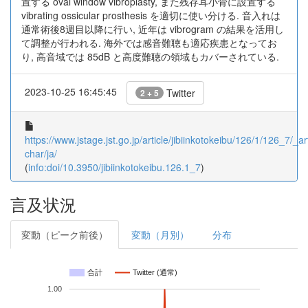
置する oval window vibroplasty, また残存耳小骨に設置する
vibrating ossicular prosthesis を適切に使い分ける. 音入れは
通常術後8週目以降に行い, 近年は vibrogram の結果を活用し
て調整が行われる. 海外では感音難聴も適応疾患となってお
り, 高音域では 85dB と高度難聴の領域もカバーされている.
2023-10-25 16:45:45
Twitter
2 + 5
https://www.jstage.jst.go.jp/article/jibiinkotokeibu/126/1/126_7/_art
char/ja/
(
info:doi/10.3950/jibiinkotokeibu.126.1_7
)
言及状況
変動（ピーク前後）
変動（月別）
分布
合計
Twitter (通常)
1.00