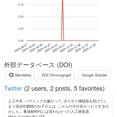
0.75
0.50
0.25
0.00
2023-11-14
2023-09-27
2023-10-15
2023-11-02
2023-11-20
2023-10-03
2023-10-21
2023-11-08
2023-10-09
2023-10-27
外部データベース (DOI)
Mendeley
DOI Chronograph
Google Scholar
0
Twitter
(2 users, 2 posts, 5 favorites)
人工中耳. ハウリングを嫌がって, ポイポイ補聴器を投げてし
まう混合性難聴のお子さんは, こちらの方が良かったりするの
かしら... 養成校時代には習わなかった人工聴覚器.
https://t.co/tnvJfv1JZY