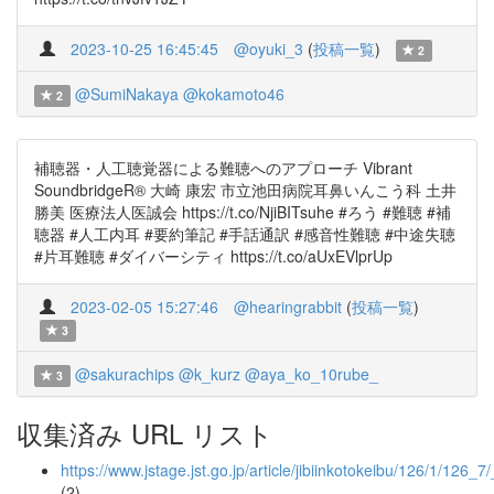
2023-10-25 16:45:45
@oyuki_3
(
投稿一覧
)
2
@SumiNakaya
@kokamoto46
2
補聴器・人工聴覚器による難聴へのアプローチ Vibrant
SoundbridgeR®️ 大崎 康宏 市立池田病院耳鼻いんこう科 土井
勝美 医療法人医誠会 https://t.co/NjiBITsuhe #ろう #難聴 #補
聴器 #人工内耳 #要約筆記 #手話通訳 #感音性難聴 #中途失聴
#片耳難聴 #ダイバーシティ https://t.co/aUxEVlprUp
2023-02-05 15:27:46
@hearingrabbit
(
投稿一覧
)
3
@sakurachips
@k_kurz
@aya_ko_10rube_
3
収集済み URL リスト
https://www.jstage.jst.go.jp/article/jibiinkotokeibu/126/1/126_7
(2)