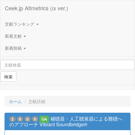
Ceek.jp Altmetrics (α ver.)
文献ランキング
新着文献
新着投稿
検索
ホーム
文献詳細
補聴器・人工聴覚器による難聴へ
2
0
0
0
OA
のアプローチ Vibrant Soundbridge®