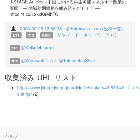
J-STAGE Articles - 中国における再生可能エネルギー政策の
実態 ― 地域差別価格を組み込んだＦＩＴ ―
https://t.co/L2kxKeMhTC
2023-02-25 13:38:38
@PVrecycle_com
(
投稿一覧
)
リツイート・ネットワーク (1)
1
2
0.000
@KeikoIchihara1
1
@Werewolf_t_u_s
@TakamatsuShinji
2
収集済み URL リスト
https://www.jstage.jst.go.jp/article/jichisoken/49/532/49_1/_arti
char/ja/
(2)
ヘルプ