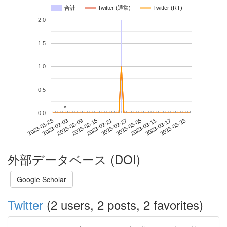
合計
Twitter (通常)
Twitter (RT)
2.0
1.5
1.0
0.5
*
*
0.0
2023-03-17
2023-01-28
2023-02-15
2023-03-05
2023-03-23
2023-02-03
2023-02-21
2023-03-11
2023-02-09
2023-02-27
外部データベース (DOI)
Google Scholar
Twitter
(2 users, 2 posts, 2 favorites)