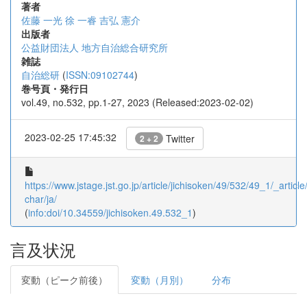
著者
佐藤 一光
徐 一睿
吉弘 憲介
出版者
公益財団法人 地方自治総合研究所
雑誌
自治総研
(
ISSN:09102744
)
巻号頁・発行日
vol.49, no.532, pp.1-27, 2023 (Released:2023-02-02)
2023-02-25 17:45:32
Twitter
2 + 2
https://www.jstage.jst.go.jp/article/jichisoken/49/532/49_1/_article
char/ja/
(
info:doi/10.34559/jichisoken.49.532_1
)
言及状況
変動（ピーク前後）
変動（月別）
分布