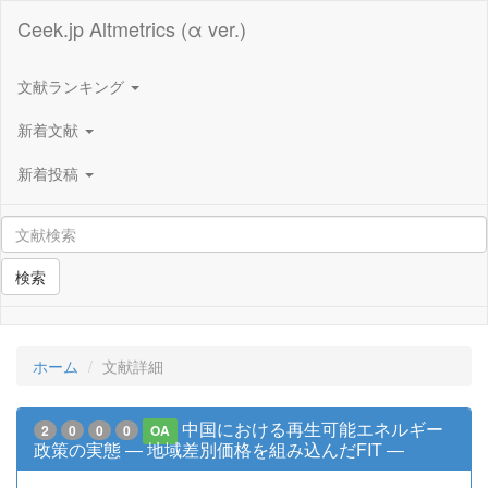
Ceek.jp Altmetrics (α ver.)
文献ランキング
新着文献
新着投稿
検索
ホーム
文献詳細
中国における再生可能エネルギー
2
0
0
0
OA
政策の実態 ― 地域差別価格を組み込んだFIT ―