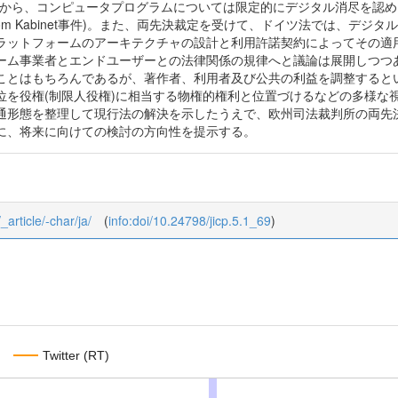
から、コンピュータプログラムについては限定的にデジタル消尽を認める判断
om Kabinet事件)。また、両先決裁定を受けて、ドイツ法では、デ
ラットフォームのアーキテクチャの設計と利用許諾契約によってその適
ーム事業者とエンドユーザーとの法律関係の規律へと議論は展開しつつ
ことはもちろんであるが、著作者、利用者及び公共の利益を調整すると
位を役権(制限人役権)に相当する物権的権利と位置づけるなどの多様な
通形態を整理して現行法の解決を示したうえで、欧州司法裁判所の両先
に、将来に向けての検討の方向性を提示する。
_article/-char/ja/
(
info:doi/10.24798/jicp.5.1_69
)
Twitter (RT)