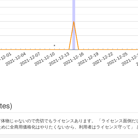
*
*
2021-12-22
2021-12-25
2021-12
-12-01
2
2021-12-04
2021-12-07
2021-12-10
2021-12-13
2021-12-16
2021-12-19
tes)
x 当たり前ですが有体物じゃないので売切でもライセンスあります。 「ライセン
商用価格化はやりたくないから、利用者はライセンス守って」 と見事なループ。 