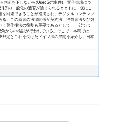
を下しながら(UsedSoft事件)、電子書籍につ
ジタル消尽の一般化の適否が論じられるとともに、仮にこ
用を回避できることが指摘され、デジタルコンテンツ
ある。この両者の法律関係が契約法、消費者法及び競
いう著作権法の役割も重要であるとして、一部では、
視角からの検討が行われている。そこで、本稿では、
決裁定とこれを受けたドイツ法の展開を紹介し、日本