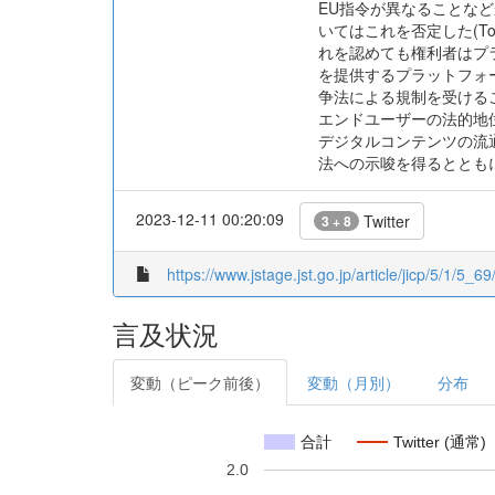
EU指令が異なることなど
いてはこれを否定した(T
れを認めても権利者はプ
を提供するプラットフォ
争法による規制を受ける
エンドユーザーの法的地
デジタルコンテンツの流
法への示唆を得るととも
2023-12-11 00:20:09
Twitter
3 + 8
https://www.jstage.jst.go.jp/article/jicp/5/1/5_69/
言及状況
変動（ピーク前後）
変動（月別）
分布
合計
Twitter (通常)
2.0