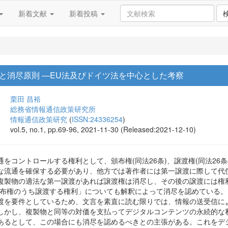
新着文献
新着投稿
と消尽原則 ―EU法及びドイツ法を中心とした考察
栗田 昌裕
総務省情報通信政策研究所
情報通信政策研究
(
ISSN:24336254
)
vol.5, no.1, pp.69-96, 2021-11-30 (Released:2021-12-10)
をコントロールする権利として、頒布権(同法26条)、譲渡権(同法26条の
な流通を確保する必要があり、他方では著作者には第一譲渡に際して代
複製物の適法な第一譲渡があれば譲渡権は消尽し、その後の譲渡には権利
頒布権のうち譲渡する権利」についても解釈によって消尽を認めている
渡を要件としているため、文言を素直に読む限りでは、情報の送受信に
しかし、複製物と同等の対価を支払ってデジタルコンテンツの永続的な
あるとして、この場合にも消尽を認めるべきとの主張がある。これをデ