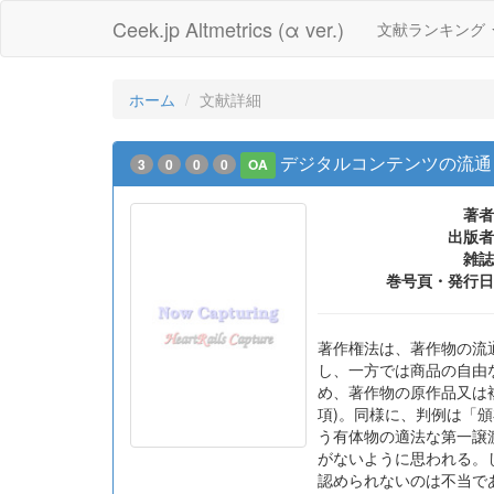
Ceek.jp Altmetrics (α ver.)
文献ランキング
ホーム
文献詳細
デジタルコンテンツの流通
3
0
0
0
OA
著者
出版者
雑誌
巻号頁・発行日
著作権法は、著作物の流通
し、一方では商品の自由
め、著作物の原作品又は
項)。同様に、判例は「
う有体物の適法な第一譲
がないように思われる。
認められないのは不当で