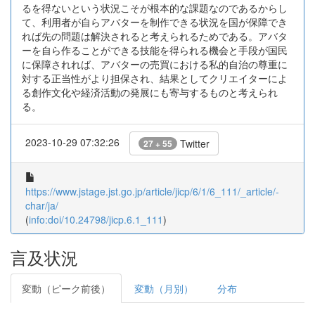
るを得ないという状況こそが根本的な課題なのであるからし
て、利用者が自らアバターを制作できる状況を国が保障でき
れば先の問題は解決されると考えられるためである。アバタ
ーを自ら作ることができる技能を得られる機会と手段が国民
に保障されれば、アバターの売買における私的自治の尊重に
対する正当性がより担保され、結果としてクリエイターによ
る創作文化や経済活動の発展にも寄与するものと考えられ
る。
2023-10-29 07:32:26
Twitter
27 + 55
https://www.jstage.jst.go.jp/article/jicp/6/1/6_111/_article/-
char/ja/
(
info:doi/10.24798/jicp.6.1_111
)
言及状況
変動（ピーク前後）
変動（月別）
分布