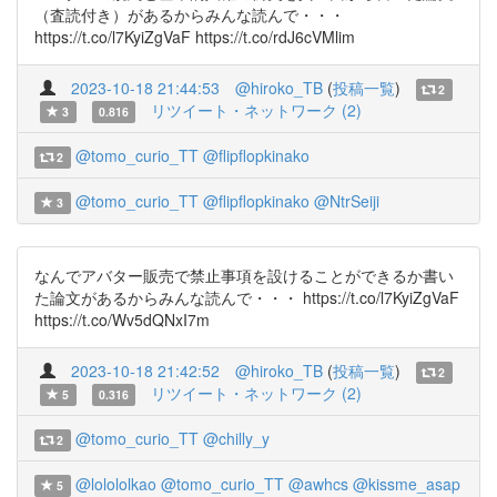
（査読付き）があるからみんな読んで・・・
https://t.co/l7KyiZgVaF https://t.co/rdJ6cVMlim
2023-10-18 21:44:53
@hiroko_TB
(
投稿一覧
)
2
リツイート・ネットワーク (2)
3
0.816
@tomo_curio_TT
@flipflopkinako
2
@tomo_curio_TT
@flipflopkinako
@NtrSeiji
3
なんでアバター販売で禁止事項を設けることができるか書い
た論文があるからみんな読んで・・・ https://t.co/l7KyiZgVaF
https://t.co/Wv5dQNxI7m
2023-10-18 21:42:52
@hiroko_TB
(
投稿一覧
)
2
リツイート・ネットワーク (2)
5
0.316
@tomo_curio_TT
@chilly_y
2
@lolololkao
@tomo_curio_TT
@awhcs
@kissme_asap
5