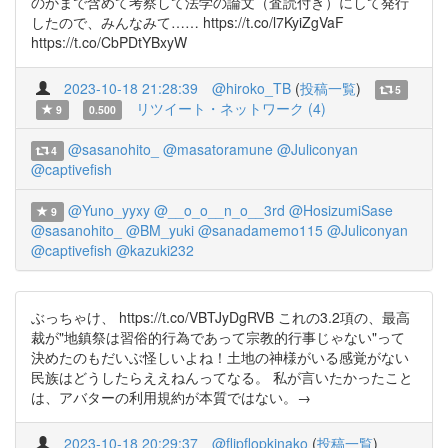
のかまで含めて考察して法学の論文（査読付き）にして発行
したので、みんなみて…… https://t.co/l7KyiZgVaF
https://t.co/CbPDtYBxyW
2023-10-18 21:28:39
@hiroko_TB
(
投稿一覧
)
5
リツイート・ネットワーク (4)
9
0.500
@sasanohito_
@masatoramune
@Juliconyan
4
@captivefish
@Yuno_yyxy
@__o_o__n_o__3rd
@HosizumiSase
9
@sasanohito_
@BM_yuki
@sanadamemo115
@Juliconyan
@captivefish
@kazuki232
ぶっちゃけ、 https://t.co/VBTJyDgRVB これの3.2項の、最高
裁が"地鎮祭は習俗的行為であって宗教的行事じゃない"って
決めたのもだいぶ怪しいよね！土地の神様がいる感覚がない
民族はどうしたらええねんってなる。 私が言いたかったこと
は、アバターの利用規約が本質ではない。→
2023-10-18 20:29:37
@flipflopkinako
(
投稿一覧
)