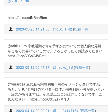
@VRCLouisa
https://t.co/esdNBhaBbm
2023-05-23 14:21:50
@qSGR_42
(
投稿一覧
)
@takkukuro 宗教活動が何を示すかについての個人的な見解
をこちらに書いているので、よろしかったらお読みください
https://t.co/VjGsCJVBmt
2023-05-12 00:47:37
@hiroko_TB
(
投稿一覧
)
@yurarosa 巫女服も宗教利用不可のイメージが多いですね。
あと、VRChat向けのアバター自体が宗教利用不可が多いとい
う論文がありますね。それ以上は自分は詳しくないです…ご
めんなさい… https://t.co/CdOZs7MrzD
2023-04-14 20:20:21
@mm24147134
(
投稿一覧
)