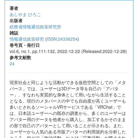
著者
あしやま ひろこ
出版者
総務省情報通信政策研究所
雑誌
情報通信政策研究
(
ISSN:24336254
)
巻号頁・発行日
vol.6, no.1, pp.111-132, 2022-12-22 (Released:2022-12-28)
参考文献数
24
現実社会と同じような活動ができる仮想空間としての「メタ
バース」では、ユーザーは3Dデータ等を自己の「アバタ
ー」、すなわち実質的な身体として用いながら生活すること
となる。現行のメタバースの中でも自由度が高くユーザーも
多いとされるソーシャルVRサービスである「VRChat」で
は、日本語ユーザーへの既存の調査から、多くのユーザーは
アバター用のデータを他者から購入し、加工するかそのまま
の形で自己のアバターとして用いることが示される。また、
ユーザーから人気のある市販アバターの利用規約を分析した
ところ、殆どで「政治活動」および「宗教活動」が禁止され