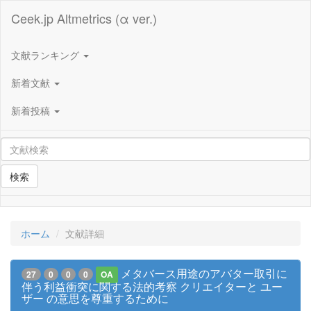
Ceek.jp Altmetrics (α ver.)
文献ランキング
新着文献
新着投稿
検索
ホーム
文献詳細
メタバース用途のアバター取引に
27
0
0
0
OA
伴う利益衝突に関する法的考察 クリエイターと ユー
ザー の意思を尊重するために