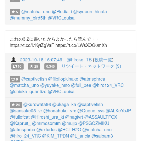
@matcha_uno
@Plodia_i
@syobon_hinata
5
@mummy_bird5th
@VRCLouisa
これの3.2に書いたからよかったら読んで・・・
https://t.co/l7KyiZgVaF https://t.co/LWsXOG0mXh
2023-10-18 16:07:49
@hiroko_TB
(
投稿一覧
)
リツイート・ネットワーク (9)
10
25
0.340
@captivefish
@flipflopkinako
@atmsphrca
9
@matcha_uno
@yuyake_hino
@full_bee
@hiro124_VRC
@chieka_quantizd
@VRCLouisa
@kurowata96
@ukaga_ka
@captivefish
24
@sansuke05_vr
@honahuku_vrc
@Queue_sys
@ALKeYoJP
@fullofcat
@Hiroshi_ura_ki
@nagivrt
@ASSAULTFOX
@Kapruit_
@mimosomim
@mujip
@PSGOZMIKU
@atmsphrca
@extudes
@HCl_H2O
@matcha_uno
@hiro124_VRC
@KIM_TPDN
@L_ancia
@salbam3