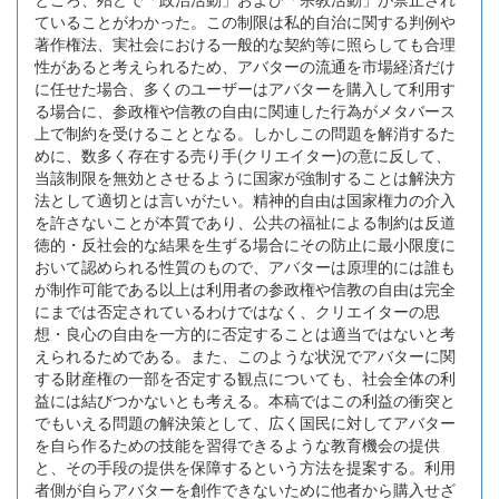
ていることがわかった。この制限は私的自治に関する判例や
著作権法、実社会における一般的な契約等に照らしても合理
性があると考えられるため、アバターの流通を市場経済だけ
に任せた場合、多くのユーザーはアバターを購入して利用す
る場合に、参政権や信教の自由に関連した行為がメタバース
上で制約を受けることとなる。しかしこの問題を解消するた
めに、数多く存在する売り手(クリエイター)の意に反して、
当該制限を無効とさせるように国家が強制することは解決方
法として適切とは言いがたい。精神的自由は国家権力の介入
を許さないことが本質であり、公共の福祉による制約は反道
徳的・反社会的な結果を生ずる場合にその防止に最小限度に
おいて認められる性質のもので、アバターは原理的には誰も
が制作可能である以上は利用者の参政権や信教の自由は完全
にまでは否定されているわけではなく、クリエイターの思
想・良心の自由を一方的に否定することは適当ではないと考
えられるためである。また、このような状況でアバターに関
する財産権の一部を否定する観点についても、社会全体の利
益には結びつかないとも考える。本稿ではこの利益の衝突と
でもいえる問題の解決策として、広く国民に対してアバター
を自ら作るための技能を習得できるような教育機会の提供
と、その手段の提供を保障するという方法を提案する。利用
者側が自らアバターを創作できないために他者から購入せざ