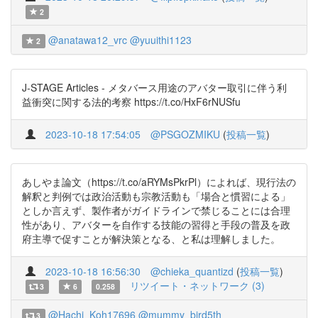
2
@anatawa12_vrc
@yuuithi1123
2
J-STAGE Articles - メタバース用途のアバター取引に伴う利
益衝突に関する法的考察 https://t.co/HxF6rNUSfu
2023-10-18 17:54:05
@PSGOZMIKU
(
投稿一覧
)
あしやま論文（https://t.co/aRYMsPkrPl）によれば、現行法の
解釈と判例では政治活動も宗教活動も「場合と慣習による」
としか言えず、製作者がガイドラインで禁じることには合理
性があり、アバターを自作する技能の習得と手段の普及を政
府主導で促すことが解決策となる、と私は理解しました。
2023-10-18 16:56:30
@chieka_quantizd
(
投稿一覧
)
リツイート・ネットワーク (3)
3
6
0.258
@Hachi_Koh17696
@mummy_bird5th
3