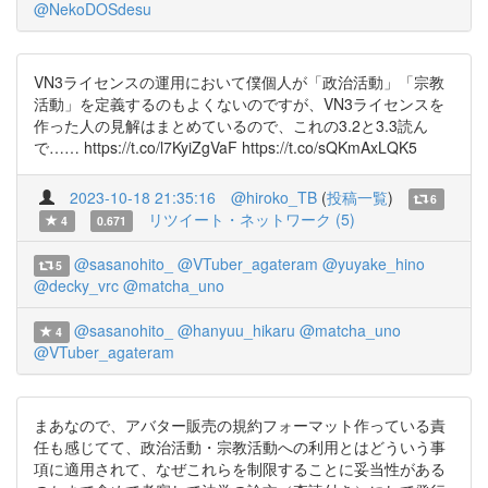
@NekoDOSdesu
VN3ライセンスの運用において僕個人が「政治活動」「宗教
活動」を定義するのもよくないのですが、VN3ライセンスを
作った人の見解はまとめているので、これの3.2と3.3読ん
で…… https://t.co/l7KyiZgVaF https://t.co/sQKmAxLQK5
2023-10-18 21:35:16
@hiroko_TB
(
投稿一覧
)
6
リツイート・ネットワーク (5)
4
0.671
@sasanohito_
@VTuber_agateram
@yuyake_hino
5
@decky_vrc
@matcha_uno
@sasanohito_
@hanyuu_hikaru
@matcha_uno
4
@VTuber_agateram
まあなので、アバター販売の規約フォーマット作っている責
任も感じてて、政治活動・宗教活動への利用とはどういう事
項に適用されて、なぜこれらを制限することに妥当性がある