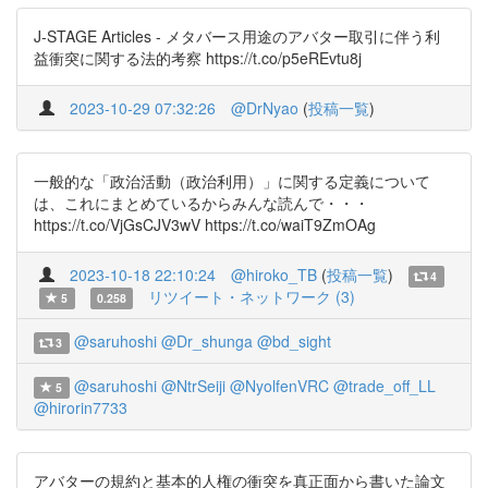
J-STAGE Articles - メタバース用途のアバター取引に伴う利
益衝突に関する法的考察 https://t.co/p5eREvtu8j
2023-10-29 07:32:26
@DrNyao
(
投稿一覧
)
一般的な「政治活動（政治利用）」に関する定義について
は、これにまとめているからみんな読んで・・・
https://t.co/VjGsCJV3wV https://t.co/waiT9ZmOAg
2023-10-18 22:10:24
@hiroko_TB
(
投稿一覧
)
4
リツイート・ネットワーク (3)
5
0.258
@saruhoshi
@Dr_shunga
@bd_sight
3
@saruhoshi
@NtrSeiji
@NyolfenVRC
@trade_off_LL
5
@hirorin7733
アバターの規約と基本的人権の衝突を真正面から書いた論文