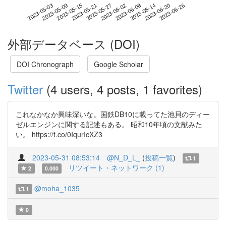
2023-06-20
2023-05-03
2023-05-21
2023-06-08
2023-06-26
2023-05-09
2023-05-27
2023-06-14
2023-05-15
2023-06-02
外部データベース (DOI)
DOI Chronograph
Google Scholar
Twitter
(4 users, 4 posts, 1 favorites)
これなかなか興味深いな。国鉄DB10に載ってた池貝のディー
ゼルエンジンに関する記述もある。 昭和10年頃の文献みた
い。 https://t.co/0IqurIcXZ3
2023-05-31 08:53:14
@N_D_L_
(
投稿一覧
)
1
リツイート・ネットワーク (1)
2
0.000
@moha_1035
1
0