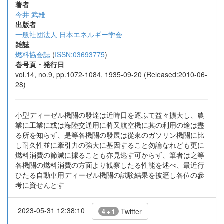
著者
今井 武雄
出版者
一般社団法人 日本エネルギー学会
雑誌
燃料協会誌
(
ISSN:03693775
)
巻号頁・発行日
vol.14, no.9, pp.1072-1084, 1935-09-20 (Released:2010-06-
28)
小型ディーゼル機關の發達は近時日を逐ふて益々擴大し、農
業に工業に或は海陸交通用に將又航空機に其の利用の途は盡
る所を知らず、是等各機關の發展は從來のガソリン機關に比
し耐久性並に牽引力の強大に基因すること勿論なれども更に
燃料消費の節減に據ることも亦見逃す可からず、筆者は之等
各機關の燃料消費の方面より観察したる性能を述べ、最近行
ひたる自動車用ディーゼル機關の試験結果を披瀝し各位の參
考に資せんとす
2023-05-31 12:38:10
Twitter
4 + 1