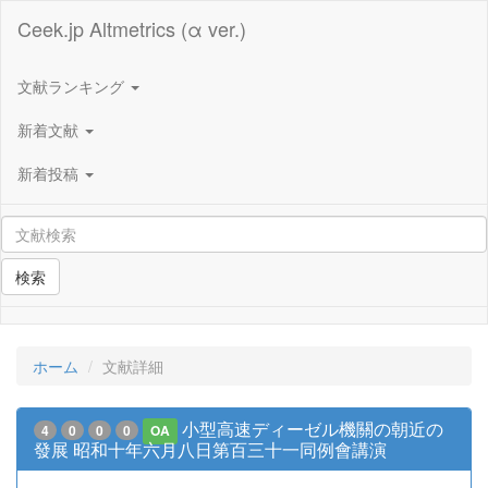
Ceek.jp Altmetrics (α ver.)
文献ランキング
新着文献
新着投稿
検索
ホーム
文献詳細
小型高速ディーゼル機關の朝近の
4
0
0
0
OA
發展 昭和十年六月八日第百三十一同例會講演