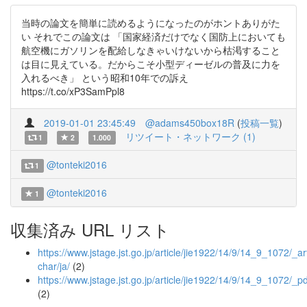
当時の論文を簡単に読めるようになったのがホントありがた
い それでこの論文は 「国家経済だけでなく国防上においても
航空機にガソリンを配給しなきゃいけないから枯渇すること
は目に見えている。だからこそ小型ディーゼルの普及に力を
入れるべき」 という昭和10年での訴え
https://t.co/xP3SamPpl8
2019-01-01 23:45:49
@adams450box18R
(
投稿一覧
)
リツイート・ネットワーク (1)
1
2
1.000
@tonteki2016
1
@tonteki2016
1
収集済み URL リスト
https://www.jstage.jst.go.jp/article/jie1922/14/9/14_9_1072/_art
char/ja/
(2)
https://www.jstage.jst.go.jp/article/jie1922/14/9/14_9_1072/_pd
(2)