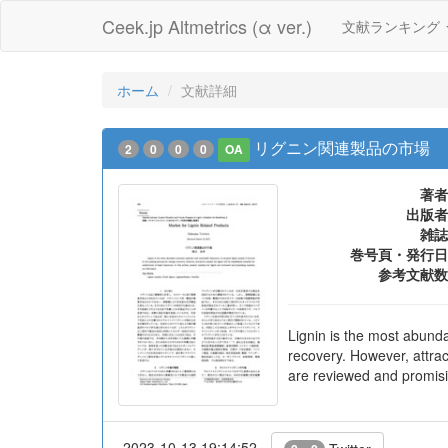
Ceek.jp Altmetrics (α ver.)
文献ランキング
ホーム
文献詳細
リグニン関連製品の市場
2
0
0
0
OA
著者
出版者
雑誌
巻号頁・発行日
参考文献数
Lignin is the most abund
recovery. However, attract
are reviewed and promis
2023-10-13 19:14:52