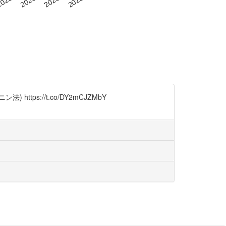
://t.co/DY2mCJZMbY