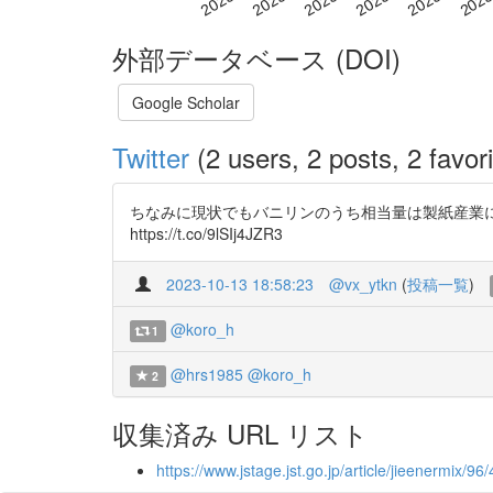
外部データベース (DOI)
Google Scholar
Twitter
(2 users, 2 posts, 2 favori
ちなみに現状でもバニリンのうち相当量は製紙産業におけるパ
https://t.co/9lSIj4JZR3
2023-10-13 18:58:23
@vx_ytkn
(
投稿一覧
)
@koro_h
1
@hrs1985
@koro_h
2
収集済み URL リスト
https://www.jstage.jst.go.jp/article/jieenermix/96