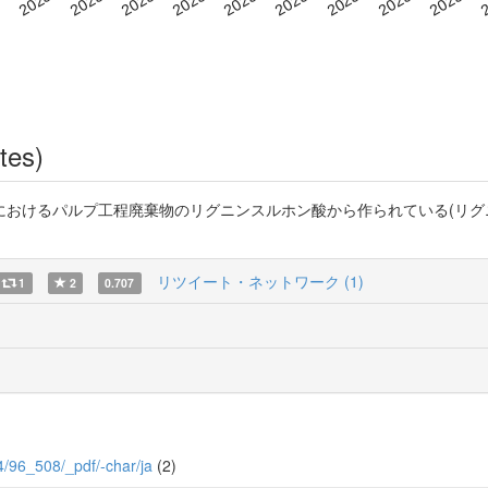
tes)
ルプ工程廃棄物のリグニンスルホン酸から作られている(リグニン法) https
リツイート・ネットワーク (1)
1
2
0.707
/4/96_508/_pdf/-char/ja
(2)