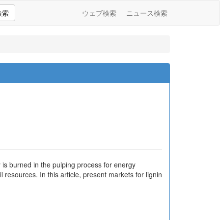
検索
ウェブ検索
ニュース検索
 is burned in the pulping process for energy
l resources. In this article, present markets for lignin