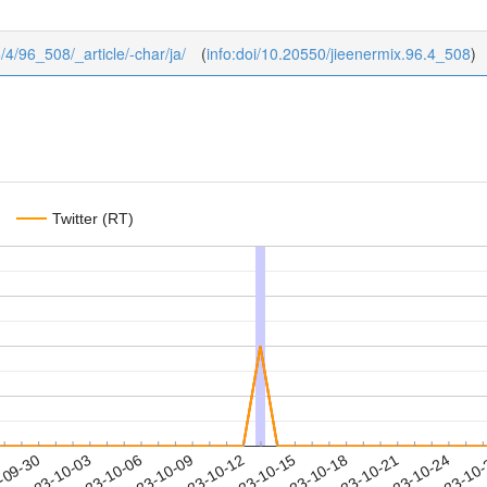
6/4/96_508/_article/-char/ja/
(
info:doi/10.20550/jieenermix.96.4_508
)
Twitter (RT)
2023-10-21
2023-10-24
2023-10
-09-30
2
2023-10-03
2023-10-06
2023-10-09
2023-10-12
2023-10-15
2023-10-18