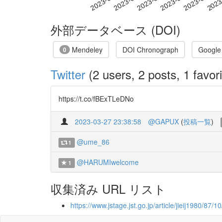
外部データベース (DOI)
Mendeley
DOI Chronograph
Google
0
Twitter
(2 users, 2 posts, 1 favori
https://t.co/fBExTLeDNo
2023-03-27 23:38:58
@GAPUX
(
投稿一覧
)
@ume_86
1
@HARUMIwelcome
1
収集済み URL リスト
https://www.jstage.jst.go.jp/article/jieij1980/87/