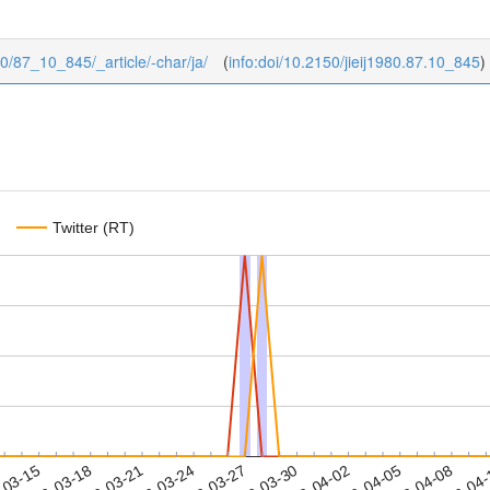
/10/87_10_845/_article/-char/ja/
(
info:doi/10.2150/jieij1980.87.10_845
)
Twitter (RT)
2023-04-05
2023-04-08
2023-04
-03-15
2
2023-03-18
2023-03-21
2023-03-24
2023-03-27
2023-03-30
2023-04-02