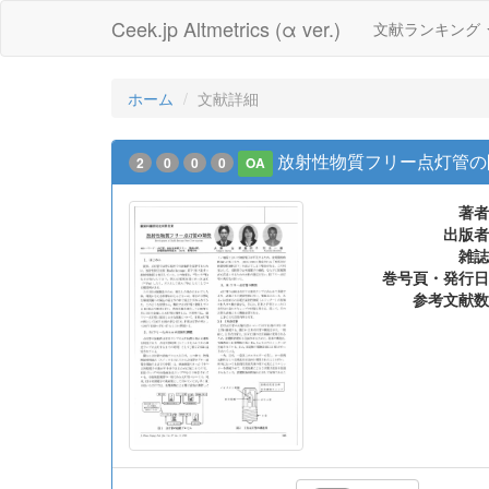
Ceek.jp Altmetrics (α ver.)
文献ランキング
ホーム
文献詳細
放射性物質フリー点灯管の
2
0
0
0
OA
著者
出版者
雑誌
巻号頁・発行日
参考文献数