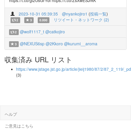
https://t.co/gl2UsGrYbl https://t.co/ZsXwESJrkK
2023-10-31 05:39:35
@nyankojiro1
(
投稿一覧
)
リツイート・ネットワーク (2)
2
3
0.000
@wolf1117_t
@catkojiro
2
@NEXUS6sp
@2Kkoro
@kurumi__aroma
3
収集済み URL リスト
https://www.jstage.jst.go.jp/article/jieij1980/87/2/87_2_119/_pd
(3)
ヘルプ
ご意見はこちら