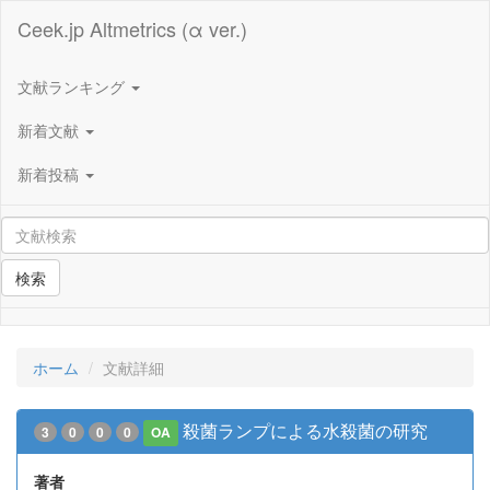
Ceek.jp Altmetrics (α ver.)
文献ランキング
新着文献
新着投稿
検索
ホーム
文献詳細
殺菌ランプによる水殺菌の研究
3
0
0
0
OA
著者