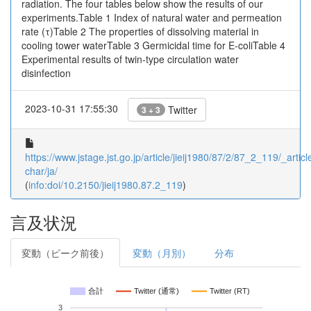
radiation. The four tables below show the results of our
experiments.Table 1 Index of natural water and permeation
rate (τ)Table 2 The properties of dissolving material in
cooling tower waterTable 3 Germicidal time for E-coliTable 4
Experimental results of twin-type circulation water
disinfection
2023-10-31 17:55:30
Twitter
3 + 3
https://www.jstage.jst.go.jp/article/jieij1980/87/2/87_2_119/_articl
char/ja/
(
info:doi/10.2150/jieij1980.87.2_119
)
言及状況
変動（ピーク前後）
変動（月別）
分布
合計
Twitter (通常)
Twitter (RT)
3