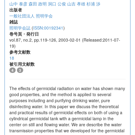
山中 泰彦
森田 政明
洞口 公俊
山吉 孝雄
杉浦 渉
出版者
一般社団法人 照明学会
雑誌
照明学会誌
(
ISSN:00192341
)
巻号頁・発行日
vol.87, no.2, pp.119-126, 2003-02-01 (Released:2011-07-
19)
参考文献数
18
被引用文献数
4
3
The effects of germicidal radiation on water has shown many
good properties, and the method is applied to several
purposes including and purifying drinking water, pure
disinfecting water. In this paper we discuss the theoretical
and practical results of germicidal effects on both of using a
cylindrical germicidal tank with a germicidal lamp in the
center on still and flowing water. We are describe the water
transmission properties that we developed for the germicidal