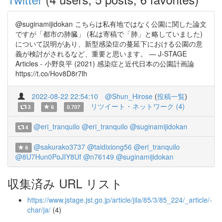
@suginamijidokan こちらは私有地ではなく公園に関した論文
ですが「都市の肺臓」 (私は寄稿で「肺」と略していました)
について説明があり、新型感染症の蔓延下における公園の意
義が検討がされるなど、重要と思います。 — J-STAGE
Articles - 小野良平 (2021) 感染症と近代日本の公園計画論
https://t.co/Hov8D8r7lh
2022-08-22 22:54:10
@Shun_Hirose
(
投稿一覧
)
リツイート・ネットワーク (4)
3
6
0.707
@eri_tranquilo
@eri_tranquilo
@suginamijidokan
4
@sakurako3737
@taidixiong56
@eri_tranquilo
6
@8U7Hun0PoJIY8Uf
@n76149
@suginamijidokan
収集済み URL リスト
https://www.jstage.jst.go.jp/article/jila/85/3/85_224/_article/-
char/ja/
(4)