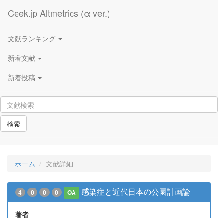
Ceek.jp Altmetrics (α ver.)
文献ランキング
新着文献
新着投稿
検索
ホーム
文献詳細
感染症と近代日本の公園計画論
4
0
0
0
OA
著者