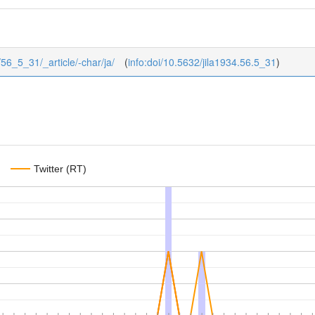
5/56_5_31/_article/-char/ja/
(
info:doi/10.5632/jila1934.56.5_31
)
Twitter (RT)