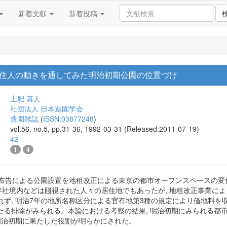
新着文献
新着投稿
住人の動きを通してみた明治初期公園の位置づけ
土肥 真人
社団法人 日本造園学会
造園雑誌
(
ISSN:03877248
)
vol.56, no.5, pp.31-36, 1992-03-31 (Released:2011-07-19)
42
1
4
政官布告による公園設置を地租改正による東京の都市オープンスペースの
岸, 寺社境内などは賤視された人々の居住地でもあったが, 地租改正事業
れず, 明治7年の地所名称区分による官有地第3種の規定により借地料
たる排除がみられる。本論における考察の結果, 明治初期にみられる都
が明治初期に果たした役割が明らかにされた。