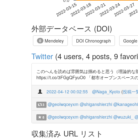
0.0
2022-03-21
2022-03-24
2022-03-27
2022
2022-03-15
2022-03-18
外部データベース (DOI)
Mendeley
DOI Chronograph
Google
0
Twitter
(4 users, 4 posts, 9 favori
このへんを読めば雰囲気は掴めると思う（理論的な
https://t.co/3FGgQFyuO0 「都市オープンスペ
2022-04-12 00:02:55
@Naga_Kyoto
(
投稿一
@geolwqceyxm
@shiganshierzhi
@kanageohi
3
@geolwqceyxm
@shiganshierzhi
@wuzuki_
@
8
収集済み URL リスト