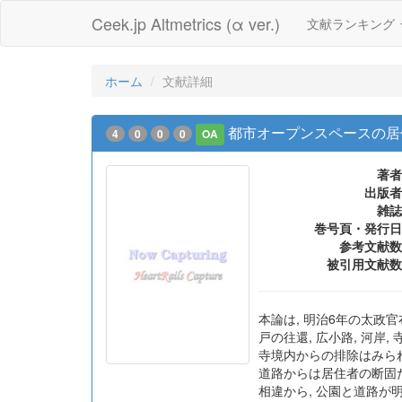
Ceek.jp Altmetrics (α ver.)
文献ランキング
ホーム
文献詳細
都市オープンスペースの居
4
0
0
0
OA
著者
出版者
雑誌
巻号頁・発行日
参考文献数
被引用文献数
本論は, 明治6年の太
戸の往還, 広小路, 河
寺境内からの排除はみら
道路からは居住者の断固
相違から, 公園と道路