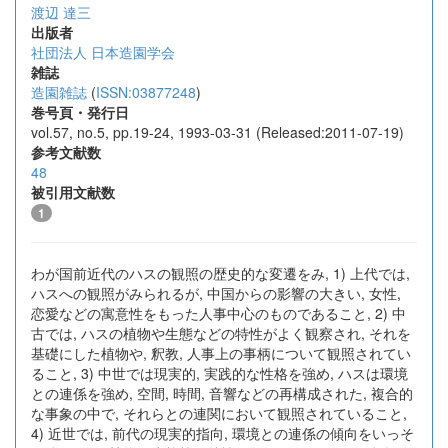
渡辺 達三
出版者
社団法人 日本造園学会
雑誌
造園雑誌
(
ISSN:03877248
)
巻号頁・発行日
vol.57, no.5, pp.19-24, 1993-03-31 (Released:2011-07-19)
参考文献数
48
被引用文献数
1
わが国前近代のハスの観照の歴史的な変遷をみ, 1) 上代では,
ハスへの観照がみられるが, 中国からの影響の大きい, 女性,
恋愛などの寓意性をもった人事中心のものであること, 2) 中
古では, ハスの植物や生態などの特性がよく観察され, それを
基礎にした植物や, 釈教, 人事上の事柄について観照されてい
ること, 3) 中世では現実的, 実践的な性格を強め, ハスは環境
との連係を強め, 空間, 時間, 音響などの再構成された, 複合的
な事象の中で, それらとの連関において観照されていること,
4) 近世では, 前代の現実的指向, 環境との連係の傾向をいっそ