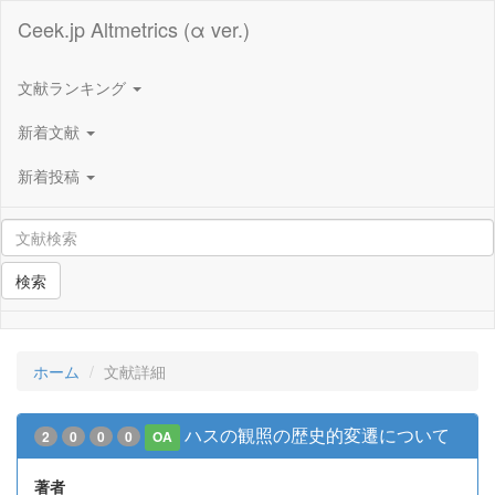
Ceek.jp Altmetrics (α ver.)
文献ランキング
新着文献
新着投稿
検索
ホーム
文献詳細
ハスの観照の歴史的変遷について
2
0
0
0
OA
著者