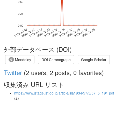
0.50
0.25
0.00
2023-11-22
2023-10-05
2023-10-23
2023-11-10
2023-11-28
2023-10-11
2023-10-29
2023-11-16
2023-10-17
2023-11-04
外部データベース (DOI)
Mendeley
DOI Chronograph
Google Scholar
0
Twitter
(2 users, 2 posts, 0 favorites)
収集済み URL リスト
https://www.jstage.jst.go.jp/article/jila1934/57/5/57_5_19/_pdf
(2)