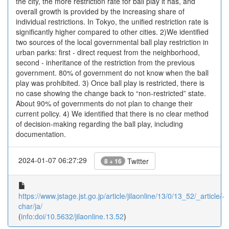
the city, the more restriction rate for ball play it has, and
overall growth is provided by the increasing share of
individual restrictions. In Tokyo, the unified restriction rate is
significantly higher compared to other cities. 2)We identified
two sources of the local governmental ball play restriction in
urban parks: first - direct request from the neighborhood,
second - inheritance of the restriction from the previous
government. 80% of government do not know when the ball
play was prohibited. 3) Once ball play is restricted, there is
no case showing the change back to “non-restricted” state.
About 90% of governments do not plan to change their
current policy. 4) We identified that there is no clear method
of decision-making regarding the ball play, including
documentation.
2024-01-07 06:27:29
Twitter
8 + 16
https://www.jstage.jst.go.jp/article/jilaonline/13/0/13_52/_article/-
char/ja/
(
info:doi/10.5632/jilaonline.13.52
)