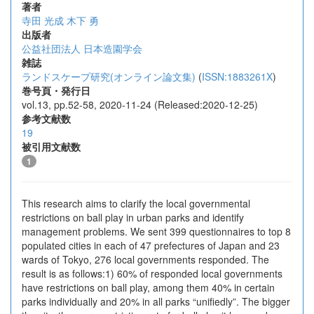
著者
寺田 光成
木下 勇
出版者
公益社団法人 日本造園学会
雑誌
ランドスケープ研究(オンライン論文集)
(
ISSN:1883261X
)
巻号頁・発行日
vol.13, pp.52-58, 2020-11-24 (Released:2020-12-25)
参考文献数
19
被引用文献数
1
This research aims to clarify the local governmental
restrictions on ball play in urban parks and identify
management problems. We sent 399 questionnaires to top 8
populated cities in each of 47 prefectures of Japan and 23
wards of Tokyo, 276 local governments responded. The
result is as follows:1) 60% of responded local governments
have restrictions on ball play, among them 40% in certain
parks individually and 20% in all parks “unifiedly”. The bigger