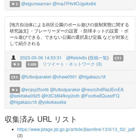
@siguresaman
@maJYHv9OJgokx84
2
[地方自治体による街区公園のボール遊びの規制実態に関する
研究論文] ・プレーリーダーの設置 ・防球ネットの設置 ・ボ
ール遊びできる、できない公園の選択及び定義 などが対策と
して紹介される
2023-05-06 14:53:31
@Keivivito
(
投稿一覧
)
3
リツイート・ネットワーク (3)
8
0.408
@futbolparakei
@chaw0501
@higakazu18
3
@enjoy2foot6
@futbolparakei
@reocUhdRalJEmEA
8
@sekitaka0925
@h3C38l4fknp2oth
@FootballQuestFQ
@higakazu18
@yokokaueka
収集済み URL リスト
https://www.jstage.jst.go.jp/article/jilaonline/13/0/13_52/_pdf
(3)