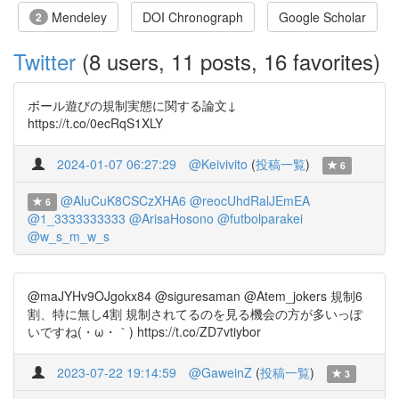
Mendeley
DOI Chronograph
Google Scholar
2
Twitter
(8 users, 11 posts, 16 favorites)
ボール遊びの規制実態に関する論文↓
https://t.co/0ecRqS1XLY
2024-01-07 06:27:29
@Keivivito
(
投稿一覧
)
6
@AluCuK8CSCzXHA6
@reocUhdRalJEmEA
6
@1_3333333333
@ArisaHosono
@futbolparakei
@w_s_m_w_s
@maJYHv9OJgokx84 @siguresaman @Atem_jokers 規制6
割、特に無し4割 規制されてるのを見る機会の方が多いっぽ
いですね(・ω・｀) https://t.co/ZD7vtiybor
2023-07-22 19:14:59
@GaweinZ
(
投稿一覧
)
3