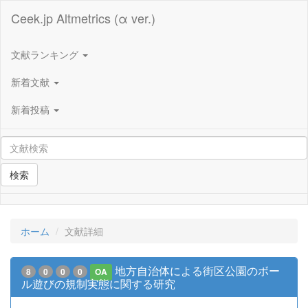
Ceek.jp Altmetrics (α ver.)
文献ランキング
新着文献
新着投稿
検索
ホーム
文献詳細
地方自治体による街区公園のボー
8
0
0
0
OA
ル遊びの規制実態に関する研究