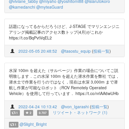
@viviane_tabby
@miyaho
@yoshitomi88
@isiarutokoro
@kamedanchi
@myteaGuard
話題になってるからだろうけど、J-STAGE でマリンエンジニ
アリング掲載記事のアクセス数トップ(4月)がこれか
https://t.co/BqPvtVqEL2
2022-05-05 20:48:52
@tasostu_equip
(
投稿一覧
)
水深 100m を超えた（サルベージ）作業の場合についてご説
明致します．この水深 100m を超えた潜水作業を弊社 では，
潜水士で作業を行うのではなく，現在は水深 3,000m まで潜
航し作業が可能なロボット（ROV Remotely Operated
Vehicle）を使用して行っています． https://t.co/nrlAA6wUHb
2022-04-24 10:13:42
@von_Igarashi
(
投稿一覧
)
リツイート・ネットワーク (1)
1
2
0.707
@Slight_Bright
1