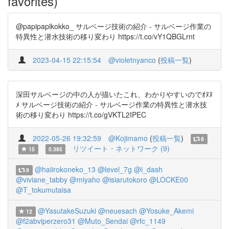
favorites)
@papipapikokko_ サルベージ技術の紹介 - サルベージ作業の
特異性と潜水技術の移り変わり https://t.co/vY1QBGLrnt
2023-04-15 22:15:54
@violetnyanco
(
投稿一覧
)
深田サルベージの中の人が描いたこれ、わかりやすいのでｵﾇﾇ
ﾒ サルベージ技術の紹介 - サルベージ作業の特異性と潜水技
術の移り変わり https://t.co/gVKTL2IPEC
2022-05-26 19:32:59
@Kojimamo
(
投稿一覧
)
8
リツイート・ネットワーク (9)
15
0.385
@haiirokoneko_13
@level_7g
@i_dash
9
@viviane_tabby
@miyaho
@isiarutokoro
@LOCKE00
@T_tokumutaisa
@YasutakeSuzuki
@neuesach
@Yosuke_Akemi
12
@f2abviperzero31
@Muto_Sendai
@rfc_1149