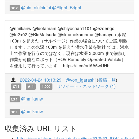
@nin_ninininini
@Slight_Bright
2
@nmikanw @leotamam @chiyochan1101 @ezoengo
@fe2x02 @RieMatsuda @simanekomama @hanayuu 水深
100m を超えた（サルベージ）作業の場合についてご説 明致
します．この水深 100m を超えた潜水作業を弊社 では，潜水
士で作業を行うのではなく，現在は水深 3,000m まで潜航し
作業が可能なロボット（ROV Remotely Operated Vehicle）
を使用して行っています． https://t.co/nrlAA6wUHb
2022-04-24 10:13:29
@von_Igarashi
(
投稿一覧
)
リツイート・ネットワーク (1)
1
1
1.000
@nmikanw
1
@nmikanw
1
収集済み URL リスト
https://www.jstage.jst.go.jp/article/jime/53/6/53_834/_article/-