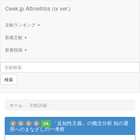
Ceek.jp Altmetrics (α ver.)
文献ランキング
新着文献
新着投稿
検索
ホーム
文献詳細
「反知性主義」の概念分析 知の運
2
0
0
0
OA
用へのまなざしの一考察