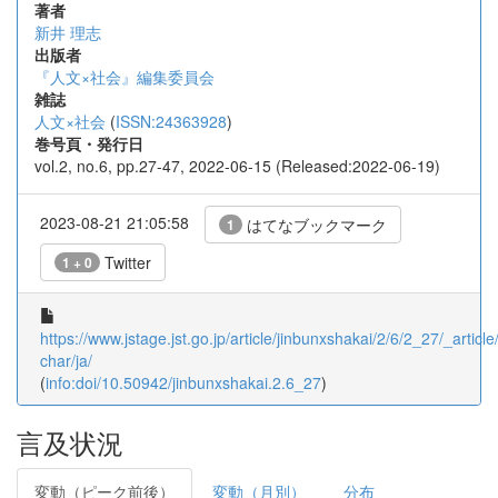
著者
新井 理志
出版者
『人文×社会』編集委員会
雑誌
人文×社会
(
ISSN:24363928
)
巻号頁・発行日
vol.2, no.6, pp.27-47, 2022-06-15 (Released:2022-06-19)
2023-08-21 21:05:58
はてなブックマーク
1
Twitter
1 + 0
https://www.jstage.jst.go.jp/article/jinbunxshakai/2/6/2_27/_article
char/ja/
(
info:doi/10.50942/jinbunxshakai.2.6_27
)
言及状況
変動（ピーク前後）
変動（月別）
分布