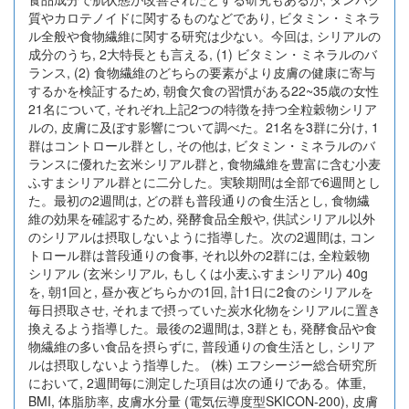
質やカロテノイドに関するものなどであり, ビタミン・ミネラ
ル全般や食物繊維に関する研究は少ない。今回は, シリアルの
成分のうち, 2大特長とも言える, (1) ビタミン・ミネラルのバ
ランス, (2) 食物繊維のどちらの要素がより皮膚の健康に寄与
するかを検証するため, 朝食欠食の習慣がある22~35歳の女性
21名について, それぞれ上記2つの特徴を持つ全粒穀物シリア
ルの, 皮膚に及ぼす影響について調べた。21名を3群に分け, 1
群はコントロール群とし, その他は, ビタミン・ミネラルのバ
ランスに優れた玄米シリアル群と, 食物繊維を豊富に含む小麦
ふすまシリアル群とに二分した。実験期間は全部で6週間とし
た。最初の2週間は, どの群も普段通りの食生活とし, 食物繊
維の効果を確認するため, 発酵食品全般や, 供試シリアル以外
のシリアルは摂取しないように指導した。次の2週間は, コン
トロール群は普段通りの食事, それ以外の2群には, 全粒穀物
シリアル (玄米シリアル, もしくは小麦ふすまシリアル) 40g
を, 朝1回と, 昼か夜どちらかの1回, 計1日に2食のシリアルを
毎日摂取させ, それまで摂っていた炭水化物をシリアルに置き
換えるよう指導した。最後の2週間は, 3群とも, 発酵食品や食
物繊維の多い食品を摂らずに, 普段通りの食生活とし, シリア
ルは摂取しないよう指導した。 (株) エフシージー総合研究所
において, 2週間毎に測定した項目は次の通りである。体重,
BMI, 体脂肪率, 皮膚水分量 (電気伝導度型SKICON-200), 皮膚