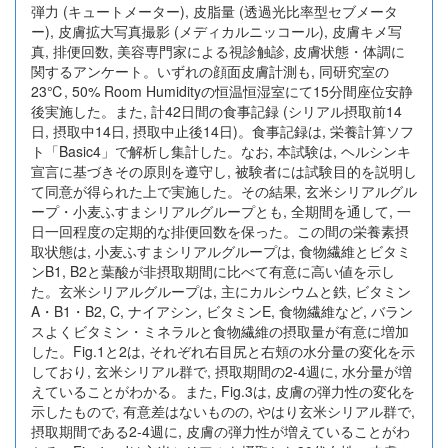
弾力 (キュートメーター), 皮脂量 (透過光比率型セブメータ
ー), 皮膚拡大写真撮影 (メディカルニッコール), 皮膚キメ写
真, 排便回数, 美容専門家による視診触診, 皮膚状態・体調に
関するアンケート。いずれの顔面皮膚計測も, 同研究室の
23℃, 50% Room Humidityの恒温恒湿室にて15分間座位安静
後実施した。また, 計42日間の食事記録 (シリアル摂取前14
日, 摂取中14日, 摂取中止後14日)。食事記録は, 栄養計算ソフ
ト「Basic4」で解析し集計した。なお, 本試験は, ヘルシンキ
宣言に基づきその原則を遵守し, 被験者には試験目的を説明し
て同意が得られた上で実施した。その結果, 玄米シリアルグル
ープ・小麦ふすまシリアルグループとも, 全期間を通して, 一
日一回程度の定期的な排便回数を保った。この間の栄養素摂
取状態は, 小麦ふすまシリアルグループは, 食物繊維とビタミ
ンB1, B2と葉酸が非摂取期間に比べて有意に高い値を示し
た。玄米シリアルグループは, 主にカルシウムと鉄, ビタミン
A・B1・B2, C, ナイアシン, ビタミンE, 食物繊維など, バラン
スよくビタミン・ミネラルと食物繊維の摂取量が有意に増加
した。Fig.1と2は, それぞれ右目尻と右頬の水分量の変化を示
しており, 玄米シリアル群で, 摂取期間の2-4週に, 水分量が増
えていることがわかる。また, Fig.3は, 皮膚の弾力性の変化を
示したもので, 有意差はないものの, やはり玄米シリアル群で,
摂取期間である2-4週に, 皮膚の弾力性が増えていることがわ