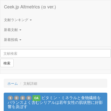
Ceek.jp Altmetrics (α ver.)
文献ランキング
新着文献
新着投稿
検索
ホーム
文献詳細
ビタミン・ミネラルと食物繊維を
3
0
0
0
OA
バランスよく含むシリアルは若年女性の肌状態に好影
響を及ぼす