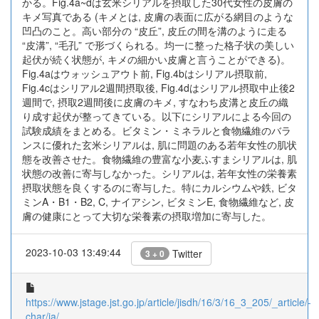
かる。Fig.4a~dは玄米シリアルを摂取した30代女性の皮膚の
キメ写真である (キメとは, 皮膚の表面に広がる網目のような
凹凸のこと。高い部分の “皮丘”, 皮丘の間を溝のように走る
“皮溝”, “毛孔” で形づくられる。均一に整った格子状の美しい
起伏が続く状態が, キメの細かい皮膚と言うことができる)。
Fig.4aはウォッシュアウト前, Fig.4bはシリアル摂取前,
Fig.4cはシリアル2週間摂取後, Fig.4dはシリアル摂取中止後2
週間で, 摂取2週間後に皮膚のキメ, すなわち皮溝と皮丘の織
り成す起伏が整ってきている。以下にシリアルによる今回の
試験成績をまとめる。ビタミン・ミネラルと食物繊維のバラ
ンスに優れた玄米シリアルは, 肌に問題のある若年女性の肌状
態を改善させた。食物繊維の豊富な小麦ふすまシリアルは, 肌
状態の改善に寄与しなかった。シリアルは, 若年女性の栄養素
摂取状態を良くするのに寄与した。特にカルシウムや鉄, ビタ
ミンA・B1・B2, C, ナイアシン, ビタミンE, 食物繊維など, 皮
膚の健康にとって大切な栄養素の摂取増加に寄与した。
2023-10-03 13:49:44
Twitter
3 + 0
https://www.jstage.jst.go.jp/article/jisdh/16/3/16_3_205/_article/-
char/ja/