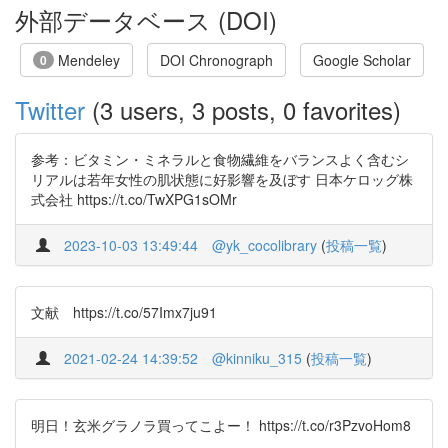
外部データベース (DOI)
Mendeley
DOI Chronograph
Google Scholar
0
Twitter
(3 users, 3 posts, 0 favorites)
参考：ビタミン・ミネラルと食物繊維をバランスよく含むシ
リアルは若年女性の肌状態に好影響を及ぼす 日本ケロッグ株
式会社 https://t.co/TwXPG1sOMr
2023-10-03 13:49:44
@yk_cocolibrary
(
投稿一覧
)
文献 https://t.co/57Imx7ju91
2021-02-24 14:39:52
@kinniku_315
(
投稿一覧
)
明日！玄米グラノラ買ってこよー！ https://t.co/r3PzvoHom8