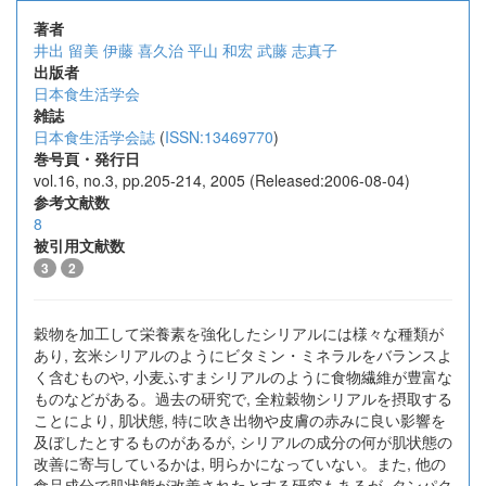
著者
井出 留美
伊藤 喜久治
平山 和宏
武藤 志真子
出版者
日本食生活学会
雑誌
日本食生活学会誌
(
ISSN:13469770
)
巻号頁・発行日
vol.16, no.3, pp.205-214, 2005 (Released:2006-08-04)
参考文献数
8
被引用文献数
3
2
穀物を加工して栄養素を強化したシリアルには様々な種類が
あり, 玄米シリアルのようにビタミン・ミネラルをバランスよ
く含むものや, 小麦ふすまシリアルのように食物繊維が豊富な
ものなどがある。過去の研究で, 全粒穀物シリアルを摂取する
ことにより, 肌状態, 特に吹き出物や皮膚の赤みに良い影響を
及ぼしたとするものがあるが, シリアルの成分の何が肌状態の
改善に寄与しているかは, 明らかになっていない。また, 他の
食品成分で肌状態が改善されたとする研究もあるが, タンパク