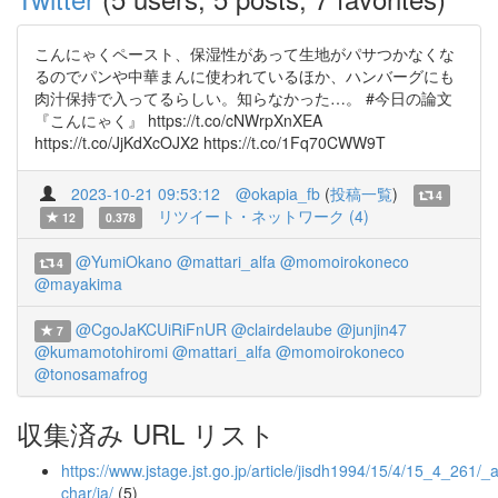
こんにゃくペースト、保湿性があって生地がパサつかなくな
るのでパンや中華まんに使われているほか、ハンバーグにも
肉汁保持で入ってるらしい。知らなかった…。 #今日の論文
『こんにゃく』 https://t.co/cNWrpXnXEA
https://t.co/JjKdXcOJX2 https://t.co/1Fq70CWW9T
2023-10-21 09:53:12
@okapia_fb
(
投稿一覧
)
4
リツイート・ネットワーク (4)
12
0.378
@YumiOkano
@mattari_alfa
@momoirokoneco
4
@mayakima
@CgoJaKCUiRiFnUR
@clairdelaube
@junjin47
7
@kumamotohiromi
@mattari_alfa
@momoirokoneco
@tonosamafrog
収集済み URL リスト
https://www.jstage.jst.go.jp/article/jisdh1994/15/4/15_4_261/_ar
char/ja/
(5)