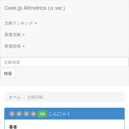
Ceek.jp Altmetrics (α ver.)
文献ランキング
新着文献
新着投稿
検索
ホーム
文献詳細
こんにゃく
5
0
0
0
OA
著者