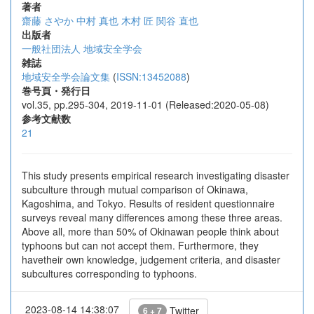
著者
齋藤 さやか
中村 真也
木村 匠
関谷 直也
出版者
一般社団法人 地域安全学会
雑誌
地域安全学会論文集
(
ISSN:13452088
)
巻号頁・発行日
vol.35, pp.295-304, 2019-11-01 (Released:2020-05-08)
参考文献数
21
This study presents empirical research investigating disaster
subculture through mutual comparison of Okinawa,
Kagoshima, and Tokyo. Results of resident questionnaire
surveys reveal many differences among these three areas.
Above all, more than 50% of Okinawan people think about
typhoons but can not accept them. Furthermore, they
havetheir own knowledge, judgement criteria, and disaster
subcultures corresponding to typhoons.
2023-08-14 14:38:07
Twitter
6 + 7