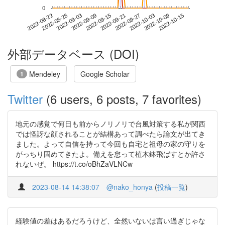
0
2022-10-09
2022-08-22
2022-09-09
2022-09-27
2022-10-15
2022-08-28
2022-09-15
2022-10-03
2022-09-03
2022-09-21
外部データベース (DOI)
Mendeley
Google Scholar
1
Twitter
(6 users, 6 posts, 7 favorites)
地元の感覚で何日も前からノリノリで台風対策する私が関西
では怪訝な顔されることが結構あって調べたら論文が出てき
ました。よって自信を持って今回も自宅と祖母の家の守りを
がっちり固めてきたよ。備えを怠って植木鉢飛ばすとか許さ
れないぜ。 https://t.co/oBhZaVLNCw
2023-08-14 14:38:07
@nako_honya
(
投稿一覧
)
経験値の差はあるだろうけど、全然いないは言い過ぎじゃな