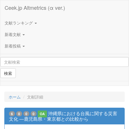
Ceek.jp Altmetrics (α ver.)
文献ランキング
新着文献
新着投稿
検索
ホーム
文献詳細
沖縄県における台風に関する災害
6
0
0
0
OA
文化 ―鹿児島県・東京都との比較から