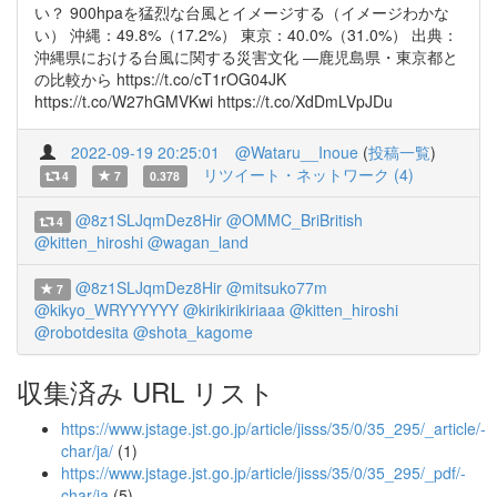
い？ 900hpaを猛烈な台風とイメージする（イメージわかな
い） 沖縄：49.8%（17.2%） 東京：40.0%（31.0%） 出典：
沖縄県における台風に関する災害文化 ―鹿児島県・東京都と
の比較から https://t.co/cT1rOG04JK
https://t.co/W27hGMVKwi https://t.co/XdDmLVpJDu
2022-09-19 20:25:01
@Wataru__Inoue
(
投稿一覧
)
リツイート・ネットワーク (4)
4
7
0.378
@8z1SLJqmDez8Hir
@OMMC_BriBritish
4
@kitten_hiroshi
@wagan_land
@8z1SLJqmDez8Hir
@mitsuko77m
7
@kikyo_WRYYYYYY
@kirikirikiriaaa
@kitten_hiroshi
@robotdesita
@shota_kagome
収集済み URL リスト
https://www.jstage.jst.go.jp/article/jisss/35/0/35_295/_article/-
char/ja/
(1)
https://www.jstage.jst.go.jp/article/jisss/35/0/35_295/_pdf/-
char/ja
(5)