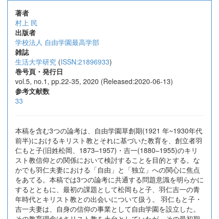
著者
村上 民
出版者
学校法人 自由学園最高学部
雑誌
生活大学研究
(
ISSN:21896933
)
巻号頁・発行日
vol.5, no.1, pp.22-35, 2020 (Released:2020-06-13)
参考文献数
33
本稿を含む3つの論考は、自由学園草創期(1921 年~1930年代
前半)におけるキリスト教とそれに基づいた教育を、創立者羽
仁もと子(旧姓松岡、1873–1957)・吉一(1880–1955)のキリ
スト教信仰との関係において検討することを目的とする。な
かでも羽仁夫妻における「自由」と「独立」への関心に焦点
をあてる。本稿では3つの論考に共通する問題意識を明らかに
するとともに、最初の課題として松岡もと子、羽仁吉一の青
年時代とキリスト教との出会いについて扱う。 羽仁もと子・
吉一夫妻は、自身の信仰の事業として自由学園を設立した。
その教育理念はキリスト教を土台としていたが、その最初期