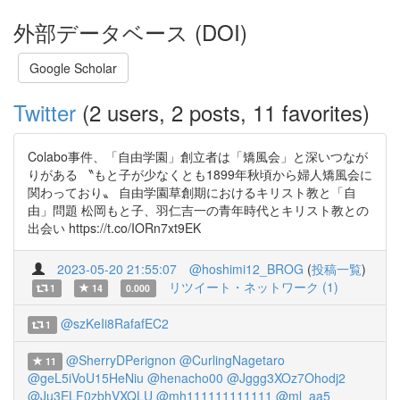
外部データベース (DOI)
Google Scholar
Twitter
(2 users, 2 posts, 11 favorites)
Colabo事件、「自由学園」創立者は「矯風会」と深いつなが
りがある 〝もと子が少なくとも1899年秋頃から婦人矯風会に
関わっており〟 自由学園草創期におけるキリスト教と「自
由」問題 松岡もと子、羽仁吉一の青年時代とキリスト教との
出会い https://t.co/IORn7xt9EK
2023-05-20 21:55:07
@hoshimi12_BROG
(
投稿一覧
)
リツイート・ネットワーク (1)
1
14
0.000
@szKeIi8RafafEC2
1
@SherryDPerignon
@CurlingNagetaro
11
@geL5iVoU15HeNiu
@henacho00
@Jggg3XOz7Ohodj2
@Ju3ELF0zbhVXQLU
@mh111111111111
@ml_aa5