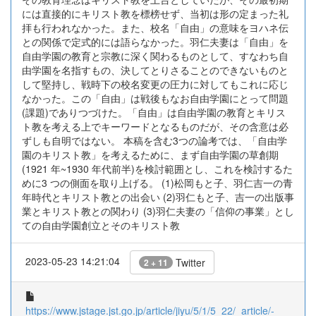
には直接的にキリスト教を標榜せず、当初は形の定まった礼
拝も行われなかった。また、校名「自由」の意味をヨハネ伝
との関係で定式的には語らなかった。羽仁夫妻は「自由」を
自由学園の教育と宗教に深く関わるものとして、すなわち自
由学園を名指すもの、決してとりさることのできないものと
して堅持し、戦時下の校名変更の圧力に対してもこれに応じ
なかった。この「自由」は戦後もなお自由学園にとって問題
(課題)でありつづけた。「自由」は自由学園の教育とキリス
ト教を考える上でキーワードとなるものだが、その含意は必
ずしも自明ではない。 本稿を含む3つの論考では、「自由学
園のキリスト教」を考えるために、まず自由学園の草創期
(1921 年~1930 年代前半)を検討範囲とし、これを検討するた
めに3 つの側面を取り上げる。 (1)松岡もと子、羽仁吉一の青
年時代とキリスト教との出会い (2)羽仁もと子、吉一の出版事
業とキリスト教との関わり (3)羽仁夫妻の「信仰の事業」とし
ての自由学園創立とそのキリスト教
2023-05-23 14:21:04
Twitter
2 + 11
https://www.jstage.jst.go.jp/article/jiyu/5/1/5_22/_article/-