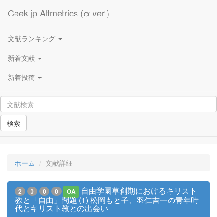
Ceek.jp Altmetrics (α ver.)
文献ランキング
新着文献
新着投稿
検索
ホーム
文献詳細
自由学園草創期におけるキリスト
2
0
0
0
OA
教と「自由」問題 (1) 松岡もと子、羽仁吉一の青年時
代とキリスト教との出会い