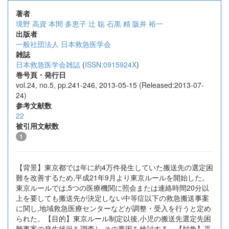
著者
境野 高資
本間 多恵子
辻 聡
石黒 精
阪井 裕一
出版者
一般社団法人 日本救急医学会
雑誌
日本救急医学会雑誌
(
ISSN:0915924X
)
巻号頁・発行日
vol.24, no.5, pp.241-246, 2013-05-15 (Released:2013-07-
24)
参考文献数
22
被引用文献数
1
【背景】東京都では年に約4万件発生していた搬送先の選定困
難を改善するため,平成21年9月より東京ルールを開始した。
東京ルールでは,5つの医療機関に照会または連絡時間20分以
上を要しても搬送先が決定しない中等症以下の救急搬送事案
に関し,地域救急医療センターなどが調整・受入を行うと定め
られた。【目的】東京ルール制定以後,小児の搬送先選定先困
難事案の発生状況を調査し,その要因を検討する。【対象】平