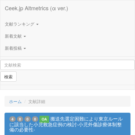
Ceek.jp Altmetrics (α ver.)
文献ランキング
新着文献
新着投稿
検索
ホーム
文献詳細
搬送先選定困難により東京ルール
4
0
0
0
OA
に該当した小児救急症例の検討-小児外傷診療体制整
備の必要性-