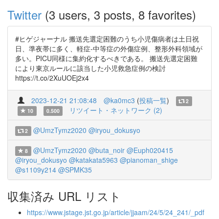
Twitter
(3 users, 3 posts, 8 favorites)
#ヒゲジャーナル 搬送先選定困難のうち小児傷病者は土日祝
日、準夜帯に多く、軽症-中等症の外傷症例、整形外科領域が
多い。PICU同様に集約化するべきである。 搬送先選定困難
により東京ルールに該当した小児救急症例の検討
https://t.co/2XuUOEj2x4
2023-12-21 21:08:48
@ka0mc3
(
投稿一覧
)
2
リツイート・ネットワーク (2)
10
0.500
@UmzTymz2020
@iryou_dokusyo
2
@UmzTymz2020
@buta_noir
@Euph020415
8
@iryou_dokusyo
@katakata5963
@pianoman_shige
@s1109y214
@SPMK35
収集済み URL リスト
https://www.jstage.jst.go.jp/article/jjaam/24/5/24_241/_pdf