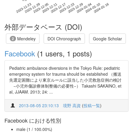
2024-01-10
2023-11-23
2023-12-11
2023-12-29
2024-01-16
2023-11-29
2023-12-17
2024-01-04
2023-12-05
2023-12-23
外部データベース (DOI)
Mendeley
DOI Chronograph
Google Scholar
2
Facebook
(1 users, 1 posts)
Pediatric ambulance diversions in the Tokyo Rule: pediatric
emergency system for trauma should be established （搬送
先選定困難により東京ルールに該当した小児救急症例の検討
−小児外傷診療体制整備の必要性−） Takashi SAKAINO, et
al, JJAAM. 2013; 24: ...
2013-08-05 23:10:13
境野 高資
(
投稿一覧
)
Facebook における性別
male (1 / 100.00%)