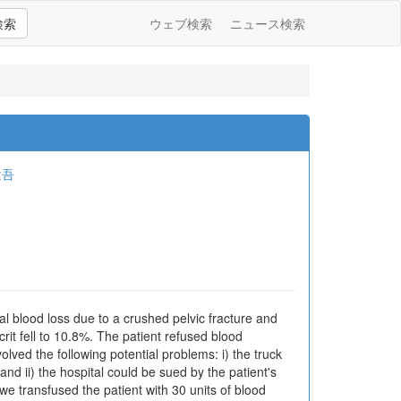
検索
ウェブ検索
ニュース検索
建吾
l blood loss due to a crushed pelvic fracture and
rit fell to 10.8%. The patient refused blood
olved the following potential problems: i) the truck
 and ii) the hospital could be sued by the patient's
we transfused the patient with 30 units of blood