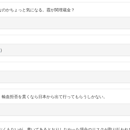
なのかちょっと気になる。霞が関埋蔵金？
覧
)
。輸血拒否を貫くなら日本から出て行ってもらうしかない。
いう意見分からなくもないが、書いてあるとおりしなかった場合のリスクが取り払わ