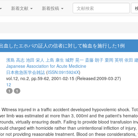
新着文献
新着投稿
出血したエホバの証人の信者に対して輸血を施行した1例
濱島 高志
池田 栄人
上島 康生
城野 晃一
斎藤 朗子
栗岡 英明
依田 
Japanese Association for Acute Medicine
日本救急医学会雑誌
(
ISSN:0915924X
)
vol.12, no.2, pp.59-62, 2001-02-15 (Released:2009-03-27)
12
1
1
Witness injured in a traffic accident developed hypovolemic shock. Tota
ower limb was estimated at more than 3, 000ml and the patient's hematoc
rounds, virtually ensuring death. Failing to provide blood transfusion inv
 could charged with homicide rather than unintentional infliction of injury,
r for not providing reasonable treatment. Blood on these considerations, 