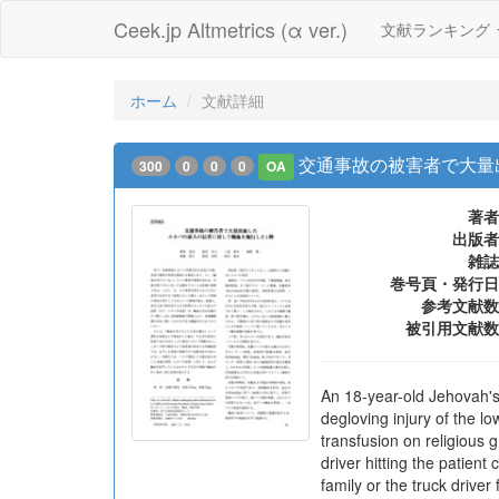
Ceek.jp Altmetrics (α ver.)
文献ランキング
ホーム
文献詳細
交通事故の被害者で大量
300
0
0
0
OA
著者
出版者
雑誌
巻号頁・発行日
参考文献数
被引用文献数
An 18-year-old Jehovah's 
degloving injury of the l
transfusion on religious g
driver hitting the patient
family or the truck drive