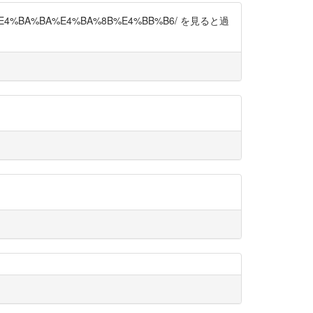
8%BC%E4%BA%BA%E4%BA%8B%E4%BB%B6/ を見ると過