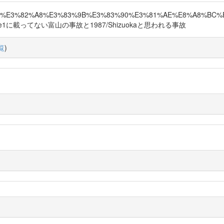
2015/10/31/%E3%82%A8%E3%83%9B%E3%83%90%E3%81%AE%E8%A
に載ってない富山の事故と1987/Shizuokaと思われる事故
覧
)