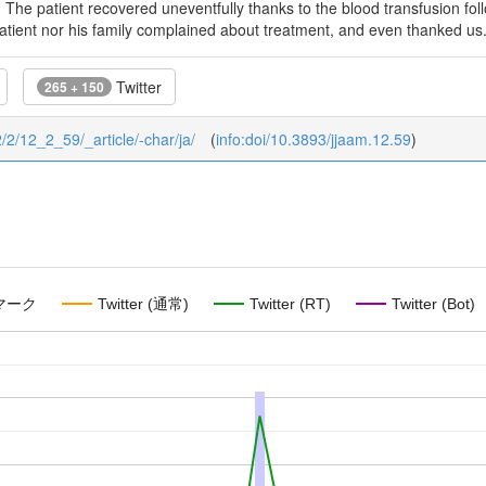
 The patient recovered uneventfully thanks to the blood transfusion foll
patient nor his family complained about treatment, and even thanked us
Twitter
265 + 150
2/2/12_2_59/_article/-char/ja/
(
info:doi/10.3893/jjaam.12.59
)
マーク
Twitter (通常)
Twitter (RT)
Twitter (Bot)