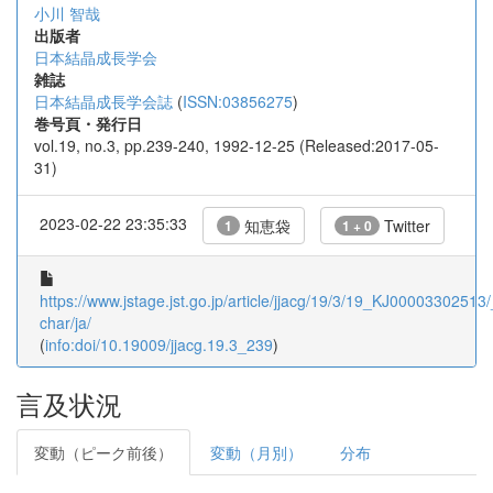
小川 智哉
出版者
日本結晶成長学会
雑誌
日本結晶成長学会誌
(
ISSN:03856275
)
巻号頁・発行日
vol.19, no.3, pp.239-240, 1992-12-25 (Released:2017-05-
31)
2023-02-22 23:35:33
知恵袋
Twitter
1
1 + 0
https://www.jstage.jst.go.jp/article/jjacg/19/3/19_KJ00003302513/_
char/ja/
(
info:doi/10.19009/jjacg.19.3_239
)
言及状況
変動（ピーク前後）
変動（月別）
分布