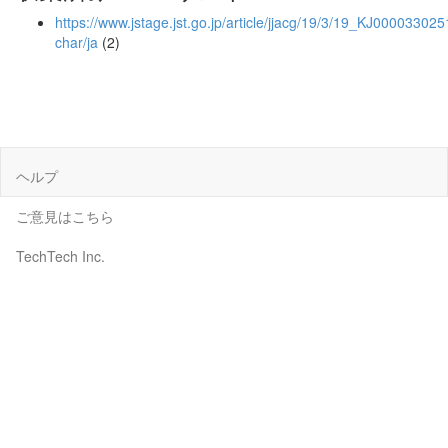
https://www.jstage.jst.go.jp/article/jjacg/19/3/19_KJ000033025
char/ja
(2)
ヘルプ
ご意見はこちら
TechTech Inc.