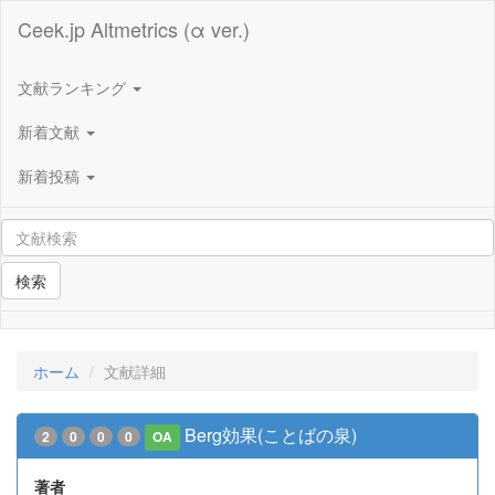
Ceek.jp Altmetrics (α ver.)
文献ランキング
新着文献
新着投稿
検索
ホーム
文献詳細
Berg効果(ことばの泉)
2
0
0
0
OA
著者