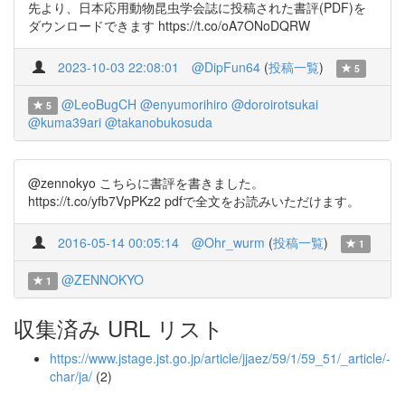
先より、日本応用動物昆虫学会誌に投稿された書評(PDF)を
ダウンロードできます https://t.co/oA7ONoDQRW
2023-10-03 22:08:01
@DipFun64
(
投稿一覧
)
5
@LeoBugCH
@enyumorihiro
@doroirotsukai
5
@kuma39ari
@takanobukosuda
@zennokyo こちらに書評を書きました。
https://t.co/yfb7VpPKz2 pdfで全文をお読みいただけます。
2016-05-14 00:05:14
@Ohr_wurm
(
投稿一覧
)
1
@ZENNOKYO
1
収集済み URL リスト
https://www.jstage.jst.go.jp/article/jjaez/59/1/59_51/_article/-
char/ja/
(2)