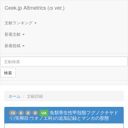
Ceek.jp Altmetrics (α ver.)
文献ランキング
新着文献
新着投稿
検索
ホーム
文献詳細
魚類寄生性甲殻類フグノクチヤド
13
0
0
0
OA
リ(等脚目:ウオノエ科)の追加記録とマンカの形態