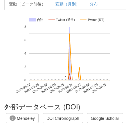
変動（ピーク前後）
変動（月別）
分布
合計
Twitter (通常)
Twitter (RT)
8
6
4
2
*
*
0
2023-07-09
2023-05-22
2023-06-09
2023-06-27
2023-07-15
2023-05-28
2023-06-15
2023-07-03
2023-06-03
2023-06-21
外部データベース (DOI)
Mendeley
DOI Chronograph
Google Scholar
3