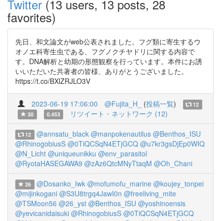
Twitter
(13 users, 13 posts, 28
favorites)
先日、和文論文がweb公表されました。フグ類に寄生するウ
オノエ科寄生虫である、フグノクチヤドリに関する内容で
す。DNA解析と幼期の形態観察を行っています。本件にお誘
いいただいた共著者の皆様、ありがとうございました。
https://t.co/BXlZRJLO3V
2023-06-19 17:06:00
@Fujita_H_
(
投稿一覧
)
12
リツイート・ネットワーク (12)
30
0.453
@annsatu_black
@manpokenautilus
@Benthos_ISU
12
@RhinogobiusS
@0TiQCSqN4ETjGCQ
@u7kr3gsDjEp0WIQ
@N_Licht
@uniqueunikku
@env_parasitol
@RyotaHASEGAWA9
@zAz6QtcMNyTtaqM
@Oh_Chani
@Dosanko_Iwk
@mofumofu_marine
@koujey_tonpei
26
@mijinkogani
@S3U8trgq4JawI0n
@freeliving_mite
@TSMoon56
@26_yst
@Benthos_ISU
@yoshinoensis
@yevicanidaisuki
@RhinogobiusS
@0TiQCSqN4ETjGCQ