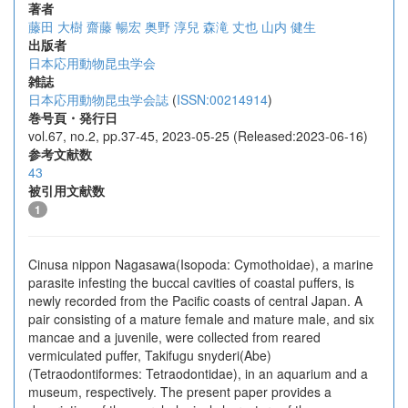
著者
藤田 大樹
齋藤 暢宏
奥野 淳兒
森滝 丈也
山内 健生
出版者
日本応用動物昆虫学会
雑誌
日本応用動物昆虫学会誌
(
ISSN:00214914
)
巻号頁・発行日
vol.67, no.2, pp.37-45, 2023-05-25 (Released:2023-06-16)
参考文献数
43
被引用文献数
1
Cinusa nippon Nagasawa(Isopoda: Cymothoidae), a marine
parasite infesting the buccal cavities of coastal puffers, is
newly recorded from the Pacific coasts of central Japan. A
pair consisting of a mature female and mature male, and six
mancae and a juvenile, were collected from reared
vermiculated puffer, Takifugu snyderi(Abe)
(Tetraodontiformes: Tetraodontidae), in an aquarium and a
museum, respectively. The present paper provides a