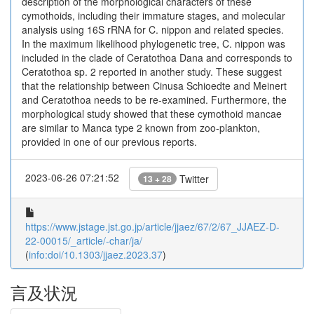
description of the morphological characters of these
cymothoids, including their immature stages, and molecular
analysis using 16S rRNA for C. nippon and related species.
In the maximum likelihood phylogenetic tree, C. nippon was
included in the clade of Ceratothoa Dana and corresponds to
Ceratothoa sp. 2 reported in another study. These suggest
that the relationship between Cinusa Schioedte and Meinert
and Ceratothoa needs to be re-examined. Furthermore, the
morphological study showed that these cymothoid mancae
are similar to Manca type 2 known from zoo-plankton,
provided in one of our previous reports.
2023-06-26 07:21:52
Twitter
13 + 28
https://www.jstage.jst.go.jp/article/jjaez/67/2/67_JJAEZ-D-
22-00015/_article/-char/ja/
(
info:doi/10.1303/jjaez.2023.37
)
言及状況