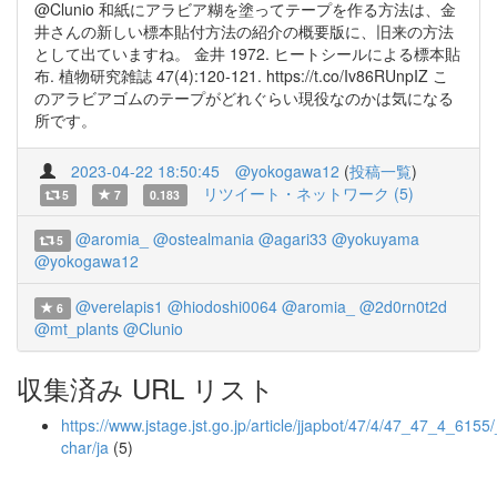
@Clunio 和紙にアラビア糊を塗ってテープを作る方法は、金
井さんの新しい標本貼付方法の紹介の概要版に、旧来の方法
として出ていますね。 金井 1972. ヒートシールによる標本貼
布. 植物研究雑誌 47(4):120-121. https://t.co/Iv86RUnpIZ こ
のアラビアゴムのテープがどれぐらい現役なのかは気になる
所です。
2023-04-22 18:50:45
@yokogawa12
(
投稿一覧
)
リツイート・ネットワーク (5)
5
7
0.183
@aromia_
@ostealmania
@agari33
@yokuyama
5
@yokogawa12
@verelapis1
@hiodoshi0064
@aromia_
@2d0rn0t2d
6
@mt_plants
@Clunio
収集済み URL リスト
https://www.jstage.jst.go.jp/article/jjapbot/47/4/47_47_4_6155/_
char/ja
(5)