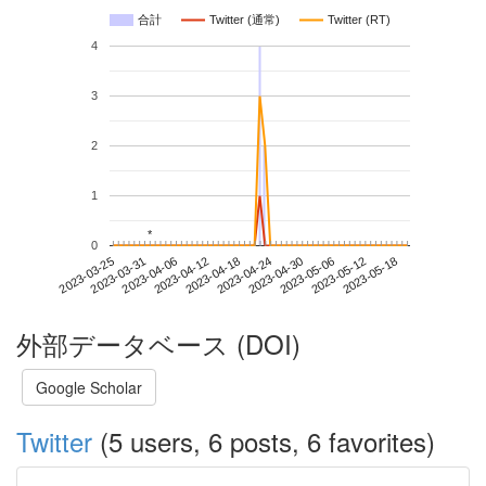
合計
Twitter (通常)
Twitter (RT)
4
3
2
1
*
*
0
2023-05-12
2023-03-25
2023-04-12
2023-04-30
2023-05-18
2023-03-31
2023-04-18
2023-05-06
2023-04-06
2023-04-24
外部データベース (DOI)
Google Scholar
Twitter
(5 users, 6 posts, 6 favorites)