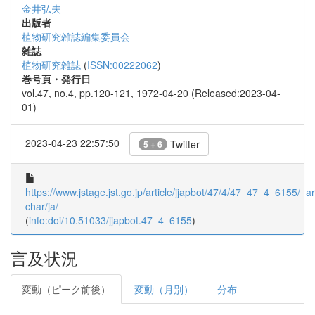
金井弘夫
出版者
植物研究雑誌編集委員会
雑誌
植物研究雑誌
(
ISSN:00222062
)
巻号頁・発行日
vol.47, no.4, pp.120-121, 1972-04-20 (Released:2023-04-
01)
2023-04-23 22:57:50
Twitter
5 + 6
https://www.jstage.jst.go.jp/article/jjapbot/47/4/47_47_4_6155/_art
char/ja/
(
info:doi/10.51033/jjapbot.47_4_6155
)
言及状況
変動（ピーク前後）
変動（月別）
分布