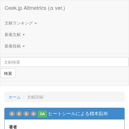
Ceek.jp Altmetrics (α ver.)
文献ランキング
新着文献
新着投稿
検索
ホーム
文献詳細
ヒートシールによる標本貼布
5
0
0
0
OA
著者