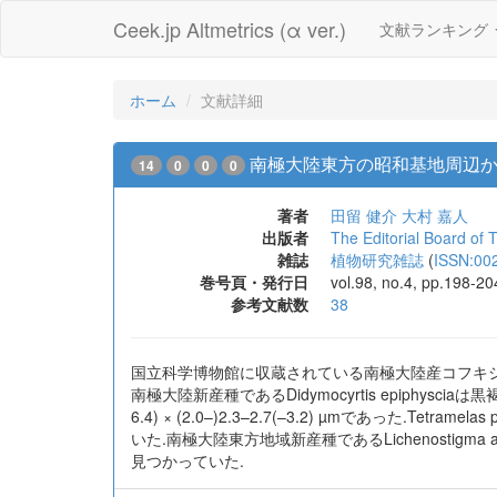
Ceek.jp Altmetrics (α ver.)
文献ランキング
ホーム
文献詳細
南極大陸東方の昭和基地周辺か
14
0
0
0
著者
田留 健介
大村 嘉人
出版者
The Editorial Board of
雑誌
植物研究雑誌
(
ISSN:00
巻号頁・発行日
vol.98, no.4, pp.198-2
参考文献数
38
国立科学博物館に収蔵されている南極大陸産コフキシロム
南極大陸新産種であるDidymocyrtis epiphysc
6.4) × (2.0–)2.3–2.7(–3.2) µmであった.
いた.南極大陸東方地域新産種であるLichenostigma
見つかっていた.