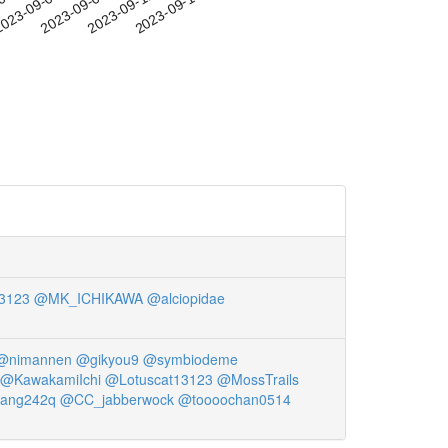
-03
023-09-06
2023-09-09
2023-09-12
2023-09-15
3123
@MK_ICHIKAWA
@alciopidae
@nimannen
@gikyou9
@symbiodeme
@KawakamiIchi
@Lotuscat13123
@MossTrails
ang242q
@CC_jabberwock
@toooochan0514