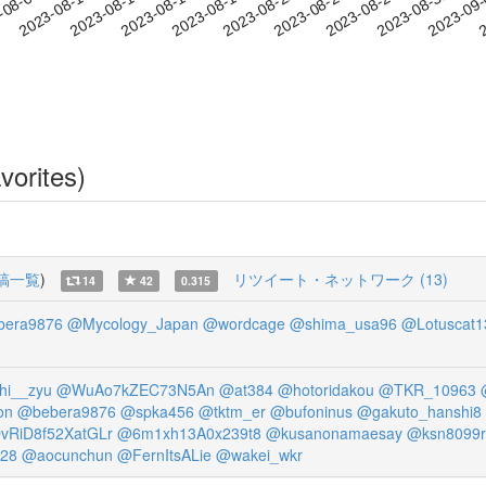
2023-08-28
2023-08-31
2023-09
-08-07
2
2023-08-10
2023-08-13
2023-08-16
2023-08-19
2023-08-22
2023-08-25
vorites)
稿一覧
)
リツイート・ネットワーク (13)
14
42
0.315
era9876
@Mycology_Japan
@wordcage
@shima_usa96
@Lotuscat1
hi__zyu
@WuAo7kZEC73N5An
@at384
@hotoridakou
@TKR_10963
on
@bebera9876
@spka456
@tktm_er
@bufoninus
@gakuto_hanshi8
vRiD8f52XatGLr
@6m1xh13A0x239t8
@kusanonamaesay
@ksn8099r
428
@aocunchun
@FernItsALie
@wakei_wkr