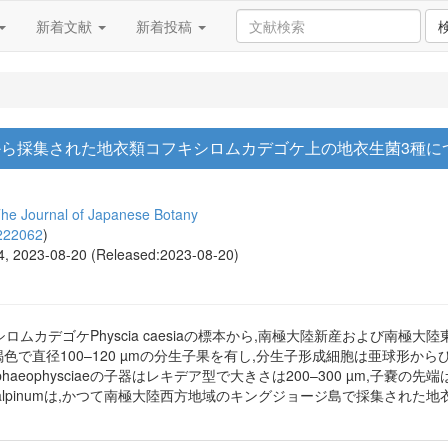
新着文献
新着投稿
ら採集された地衣類コフキシロムカデゴケ上の地衣生菌3種に
 The Journal of Japanese Botany
222062
)
04, 2023-08-20 (Released:2023-08-20)
カデゴケPhyscia caesiaの標本から,南極大陸新産および南極大
iaは黒褐色で直径100–120 µmの分生子果を有し,分生子形成細胞は亜球形からびん
Tetramelas phaeophysciaeの子器はレキデア型で大きさは200–300 µm
 alpinumは,かつて南極大陸西方地域のキングジョージ島で採集された地衣類のニ