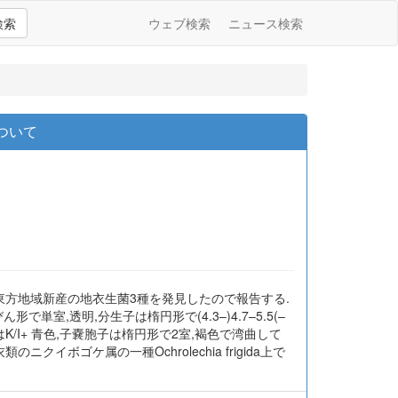
検索
ウェブ検索
ニュース検索
ついて
陸東方地域新産の地衣生菌3種を発見したので報告する.
形で単室,透明,分生子は楕円形で(4.3–)4.7–5.5(–
,子嚢の先端はK/I+ 青色,子嚢胞子は楕円形で2室,褐色で湾曲して
クイボゴケ属の一種Ochrolechia frigida上で