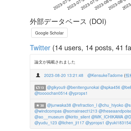
2023-07-29
2023-08-01
2023-08-04
2023
2023-07-23
2023-07-26
外部データベース (DOI)
Google Scholar
Twitter
(14 users, 14 posts, 41 fa
論文が掲載されました
2023-08-20 13:21:48
@KensukeTadome
(
投
@gikyou9
@benitengunokai
@spka456
@beb
13
@toooochan0514
@yprops1
@junwaka38
@refraction_l
@chu_hiyoko
@s
38
@windcompas
@somainsect1213
@theseaandpois
@ao__museum
@kirito_silent
@MK_ICHIKAWA
@D
@yudu_123
@lichen_ji117
@yprops1
@yuki18315