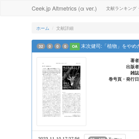
Ceek.jp Altmetrics (α ver.)
文献ランキング
ホーム
文献詳細
末次健司:「植物」をやめた植
32
0
0
0
OA
著者
出版者
雑誌
巻号頁・発行日
2023-11-10 17:27:56