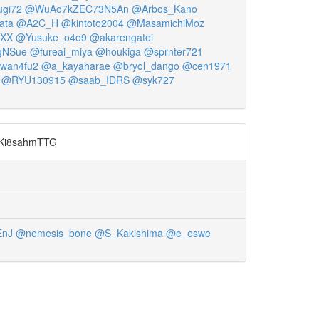
gi72
@WuAo7kZEC73N5An
@Arbos_Kano
ata
@A2C_H
@kintoto2004
@MasamichiMoz
XX
@Yusuke_o4o9
@akarengatei
gNSue
@fureai_miya
@houkiga
@sprnter721
wan4fu2
@a_kayaharae
@bryol_dango
@cen1971
@RYU130915
@saab_IDRS
@syk727
8sahmTTG
nJ
@nemesis_bone
@S_Kakishima
@e_eswe