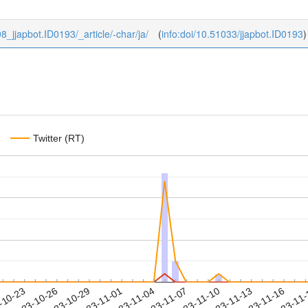
/98_jjapbot.ID0193/_article/-char/ja/
(
info:doi/10.51033/jjapbot.ID0193
)
Twitter (RT)
2023-11-13
2023-11-16
2023-11
-10-23
2
2023-10-26
2023-10-29
2023-11-01
2023-11-04
2023-11-07
2023-11-10