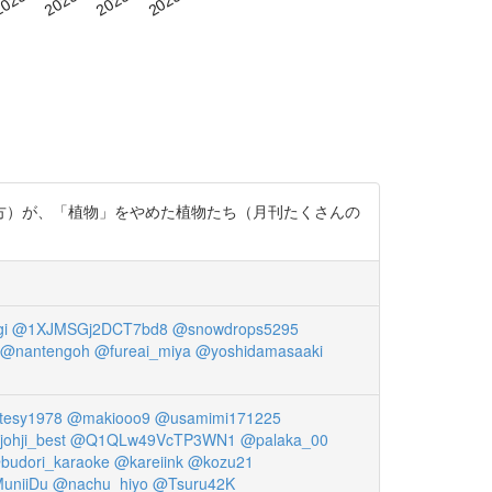
方）が、「植物」をやめた植物たち（月刊たくさんの
i
@1XJMSGj2DCT7bd8
@snowdrops5295
@nantengoh
@fureai_miya
@yoshidamasaaki
tesy1978
@makiooo9
@usamimi171225
ohji_best
@Q1QLw49VcTP3WN1
@palaka_00
budori_karaoke
@kareiink
@kozu21
uniiDu
@nachu_hiyo
@Tsuru42K