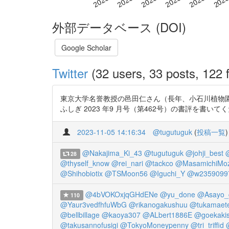
外部データベース (DOI)
Google Scholar
Twitter
(32 users, 33 posts, 122 f
東京大学名誉教授の邑田仁さん（長年、小石川植物
ふしぎ 2023 年9 月号（第462号）の書評を書いてくださってい
2023-11-05 14:16:34
@tugutuguk
(
投稿一覧
)
@Nakajima_Ki_43
@tugutuguk
@johji_best
28
@thyself_know
@rei_nari
@tackco
@MasamichiMo
@Shihobiotix
@TSMoon56
@Iguchi_Y
@w2359099
@4bVOKOxjqGHdENe
@yu_done
@Asayo_
110
@Yaur3vedfhfuWbG
@rikanogakushuu
@tukamaet
@bellbillage
@kaoya307
@ALbert1886E
@goekaki
@takusannofusigi
@TokyoMoneypenny
@tri_triffid