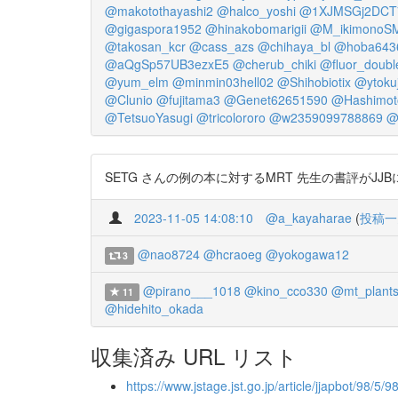
@makotothayashi2
@halco_yoshi
@1XJMSGj2DCT
@gigaspora1952
@hinakobomarigii
@M_ikimonoS
@takosan_kcr
@cass_azs
@chihaya_bl
@hoba643
@aQgSp57UB3ezxE5
@cherub_chiki
@fluor_doubl
@yum_elm
@minmin03hell02
@Shihobiotix
@ytokuj
@Clunio
@fujitama3
@Genet62651590
@Hashimot
@TetsuoYasugi
@tricolororo
@w2359099788869
@
SETG さんの例の本に対するMRT 先生の書評がJJBに載
2023-11-05 14:08:10
@a_kayaharae
(
投稿一
@nao8724
@hcraoeg
@yokogawa12
3
@pirano___1018
@kino_cco330
@mt_plant
11
@hidehito_okada
収集済み URL リスト
https://www.jstage.jst.go.jp/article/jjapbot/98/5/9