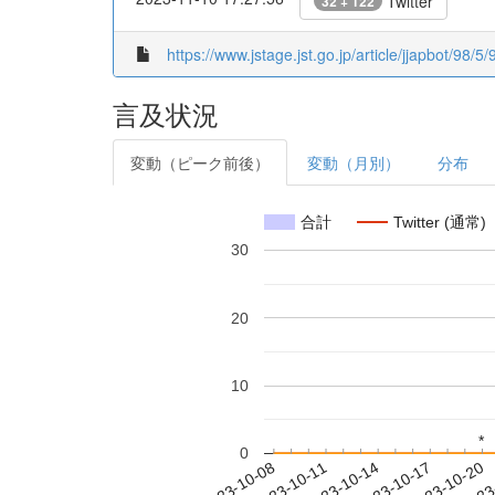
Twitter
32 + 122
https://www.jstage.jst.go.jp/article/jjapbot/98/5
言及状況
変動（ピーク前後）
変動（月別）
分布
合計
Twitter (通常)
30
20
10
*
*
0
2023-10-14
2023-10-17
2023-10-20
2023
2023-10-08
2023-10-11