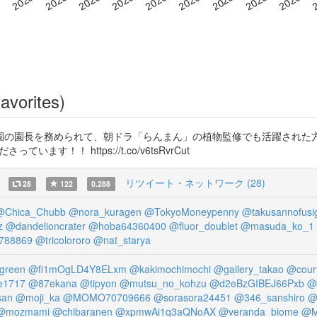
avorites)
園の園長を務められて、朝ドラ「らんまん」の植物監修でも活躍された
ます！！ https://t.co/v6tsRvrCut
リツイート・ネットワーク (28)
28
122
0.288
@Chica_Chubb
@nora_kuragen
@TokyoMoneypenny
@takusannofusig
z
@dandelioncrater
@hoba64360400
@fluor_doublet
@masuda_ko_1
788869
@tricolororo
@nat_starya
green
@fi1mOgLD4Y8ELxm
@kakimochimochi
@gallery_takao
@cour
e1717
@87ekana
@tipyon
@mutsu_no_kohzu
@d2eBzGIBEJ66Pxb
@j
san
@moji_ka
@MOMO70709666
@sorasora24451
@346_sanshiro
@
@mozmami
@chibaranen
@xpmwAi1q3aQNoAX
@veranda_biome
@M