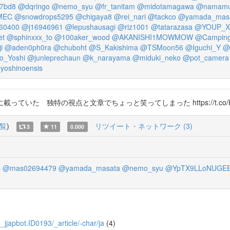
7bd8
@dqringo
@nemo_syu
@fr_tanitam
@midotamagawa
@namamu
MEC
@snowdrops5295
@chigaya8
@rei_nari
@tackco
@yamada_mas
60400
@j16946961
@lepushausagi
@riz1001
@tatarazasa
@YOUP_X
et
@sphinxxx_to
@100aker_wood
@AKANISHI1MOWMOW
@Campin
i
@aden0ph0ra
@chuboht
@S_Kakishima
@TSMoon56
@Iguchi_Y
@
o_Yoshi
@junleprechaun
@k_narayama
@miduki_neko
@pot_camera
yoshinoensis
っていた 独特の視点と文章でちょっと笑ってしまった https://t.co/Ki
覧
)
リツイート・ネットワーク (3)
3
11
0.000
s
@mas02694479
@yamada_masata
@nemo_syu
@YpTX9LLoNUGEE
8_jjapbot.ID0193/_article/-char/ja
(4)