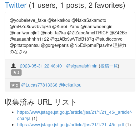
Twitter
(1 users, 1 posts, 2 favorites)
@youbelieve_fake @keikaikou @NakaSakamoto
@rnHZo8uwzbvtqH5 @Kuroi_Yahu @naniwadengin
@naniwanojinji @nob_ta7ka @ZlZabcAmcfTRtCF @Z42Be
@aaaaahhhhh1122 @qzABx9wVRdB187q @studiocorvo
@pittatopantsu @gorgevparis @N5Edkpm8Pjasvh9 理解力
のなさね
2023-05-31 22:48:40
@siganaishimin
(
投稿一覧
)
2
@Lucas77813368
@keikaikou
2
収集済み URL リスト
https://www.jstage.jst.go.jp/article/jjas/21/1/21_45/_article/-
char/ja
(1)
https://www.jstage.jst.go.jp/article/jjas/21/1/21_45/_pdf
(1)