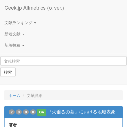
Ceek.jp Altmetrics (α ver.)
文献ランキング
新着文献
新着投稿
検索
ホーム
文献詳細
『火垂るの墓』における地域表象
2
0
0
0
OA
著者