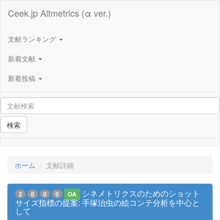
Ceek.jp Altmetrics (α ver.)
文献ランキング
新着文献
新着投稿
検索
ホーム
文献詳細
シネメトリクスのためのショット
2
0
0
0
OA
サイズ指標の提案: 手塚治虫の絵コンテ分析を中心と
して