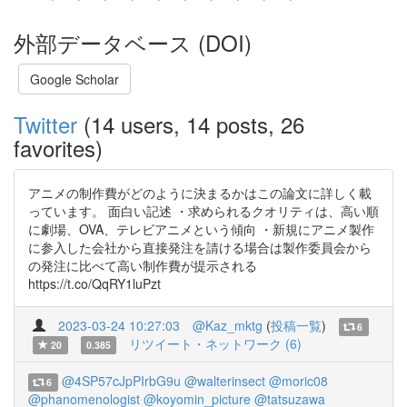
外部データベース (DOI)
Google Scholar
Twitter
(14 users, 14 posts, 26
favorites)
アニメの制作費がどのように決まるかはこの論文に詳しく載
っています。 面白い記述 ・求められるクオリティは、高い順
に劇場、OVA、テレビアニメという傾向 ・新規にアニメ製作
に参入した会社から直接発注を請ける場合は製作委員会から
の発注に比べて高い制作費が提示される
https://t.co/QqRY1luPzt
2023-03-24 10:27:03
@Kaz_mktg
(
投稿一覧
)
6
リツイート・ネットワーク (6)
20
0.385
@4SP57cJpPIrbG9u
@walterinsect
@moric08
6
@phanomenologist
@koyomin_picture
@tatsuzawa