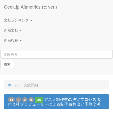
Ceek.jp Altmetrics (α ver.)
文献ランキング
新着文献
新着投稿
検索
ホーム
文献詳細
アニメ制作費の決定プロセス:制
14
0
0
0
OA
作会社プロデューサーによる制作費算出と予算交渉