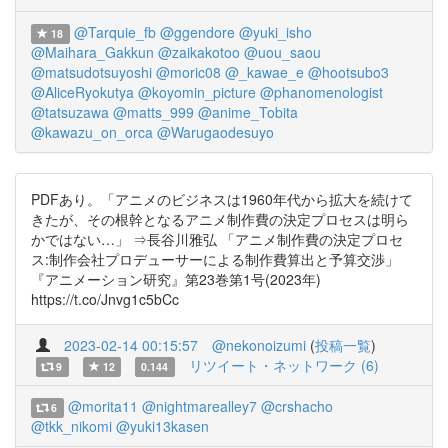
@Tarquie_fb
@ggendore
@yuki_isho
18
@Maihara_Gakkun
@zaikakotoo
@uou_saou
@matsudotsuyoshi
@moric08
@_kawae_e
@hootsubo3
@AliceRyokutya
@koyomin_picture
@phanomenologist
@tatsuzawa
@matts_999
@anime_Tobita
@kawazu_on_orca
@Warugaodesuyo
PDFあり。「アニメのビジネスは1960年代から拡大を続けて
きたが、その根幹となるアニメ制作費の決定プロセスは明ら
かではない…」 ⇒長谷川雅弘 「アニメ制作費の決定プロセ
ス:制作会社プロデューサーによる制作費算出と予算交渉」
『アニメーション研究』第23巻第1号(2023年)
https://t.co/Jnvg1c5bCc
2023-02-14 00:15:57
@nekonoizumi
(
投稿一覧
)
リツイート・ネットワーク (6)
9
12
0.144
@morita11
@nightmarealley7
@crshacho
6
@tkk_nikomi
@yuki13kasen