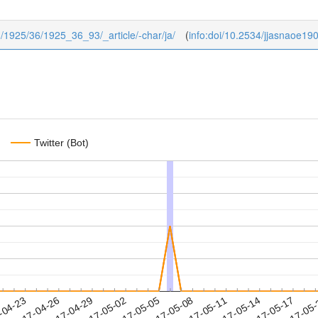
03/1925/36/1925_36_93/_article/-char/ja/
(
info:doi/10.2534/jjasnaoe19
Twitter (Bot)
2017-05-14
2017-05-17
2017-05
-04-23
2
2017-04-26
2017-04-29
2017-05-02
2017-05-05
2017-05-08
2017-05-11