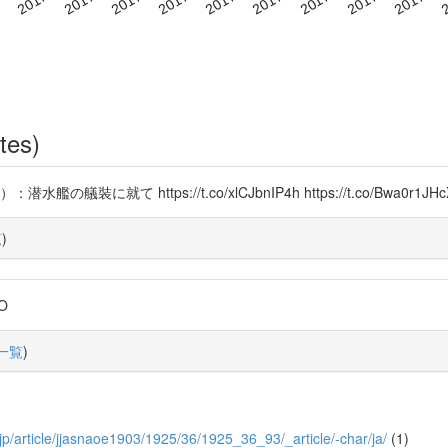
tes)
就て https://t.co/xlCJbnIP4h https://t.co/Bwa0r1JHc
覧
)
7O
一覧
)
go.jp/article/jjasnaoe1903/1925/36/1925_36_93/_article/-char/ja/
(1)