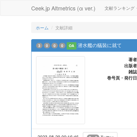
Ceek.jp Altmetrics (α ver.)
文献ランキング
ホーム
文献詳細
潜水艦の艤裝に就て
3
0
0
0
OA
著者
出版者
雑誌
巻号頁・発行日
2023-08-29 00:16:46