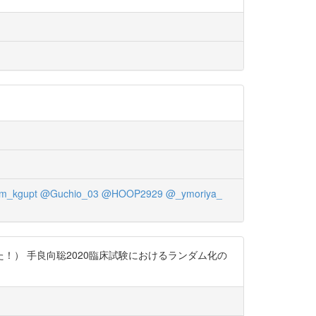
m_kgupt
@Guchio_03
@HOOP2929
@_ymoriya_
） 手良向聡2020臨床試験におけるランダム化の