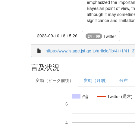
emphasized the importanc
Bayesian point of view, t
although it may sometimes
significance and limitation
2023-09-10 18:15:26
Twitter
24 + 69
https://www.jstage.jst.go.jp/article/jjb/41/1/41_3
言及状況
変動（ピーク前後）
変動（月別）
分布
合計
Twitter (通常)
6
4