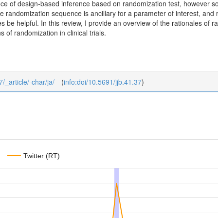
e of design-based inference based on randomization test, however som
he randomization sequence is ancillary for a parameter of interest, and r
 be helpful. In this review, I provide an overview of the rationales of 
s of randomization in clinical trials.
7/_article/-char/ja/
(
info:doi/10.5691/jjb.41.37
)
Twitter (RT)