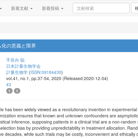
新着文献
新着投稿
ム化の意義と限界
手良向 聡
日本計量生物学会
計量生物学
(
ISSN:09184430
)
vol.41, no.1, pp.37-54, 2020 (Released:2020-12-04)
43
1
1
le has been widely viewed as a revolutionary invention in experimental 
andomization ensures that known and unknown confounders are asymptoticall
istical inference, supposing patients in a clinical trial are a non-random 
election bias by providing unpredictability in treatment allocation. Ran
ve decades, while such trials may be costly, inconvenient and ethically 