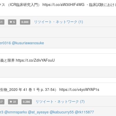
臨床研究入門） https://t.co/aW30HIF4WG ・臨床試験におけるラ
リツイート・ネットワーク (1)
1
5
0.000
er0316
@kusuriawanosuke
界 https://t.co/ZdIvYAFouU
41 巻 1 号 p. 37-54） https://t.co/v4yoWYAP1s
リツイート・ネットワーク (7)
7
31
0.286
r3
@xmmsparkx
@at_ayeaye
@kabucurry55
@rk115877