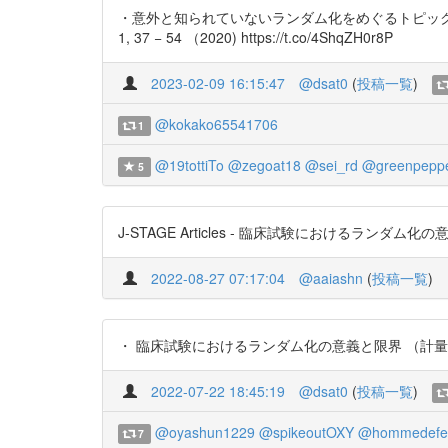
・意外と知られていないランダム化をめぐるトピックス （ICR
1, 37 − 54 （2020) https://t.co/4ShqZH0r8P
2023-02-09 16:15:47
@dsat0
(
投稿一覧
)
@kokako65541706
1
@19tottiTo
@zegoat18
@sei_rd
@greenpepp
5
J-STAGE Articles - 臨床試験におけるランダム化の意義と限
2022-08-27 07:17:04
@aaiashn
(
投稿一覧
)
・ 臨床試験におけるランダム化の意義と限界 （計量生物_2020 年 
2022-07-22 18:45:19
@dsat0
(
投稿一覧
)
@oyashun1229
@spikeoutOXY
@hommedefe
7