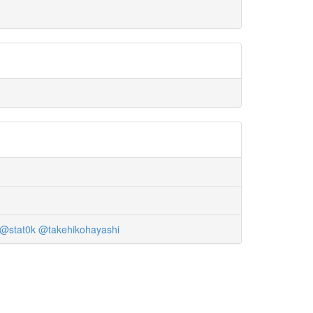
@stat0k
@takehikohayashi