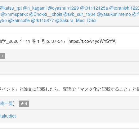
@katsu_rpt
@n_kagami
@oyashun1229
@t01112125a
@teranishi122
@xmmsparkx
@Chokki__choki
@svb_sur_1904
@yasukunimemo
@i
y55
@kaincoffe
@rk115877
@Sakura_Med_DSci
 巻 1 号 p. 37-54） https://t.co/v4yoWYSYfA
1
」と論文に記載したら、査読で「マスク化と記載すること」と指摘されました。 
稿一覧
)
4
itakudiet