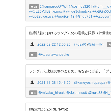
@kangarooOYAJI
@cosmos3201
@fumi__o
28
@QE20VGB2hxpmscR
@fjge3dkgutcka
@pBGn00d
@go2suyasuya
@moriken19
@jingu781
@kabucurr
臨床試験におけるランダム化の意義と限界（計量生物学_2020 年 41
2022-02-22 12:50:23
@dsat0
(
投稿一覧
)
@kusuriawanosuke
1
ランダム化比較試験のまとめ。ちなみに以前、「ブラインド
2021-11-28 15:46:50
@kaneyoshiupaupa
(
投
@miyake_hiroaki
@delphinus8
@kure33
@t_j
4
https://t.co/Z5T3DNAYo2