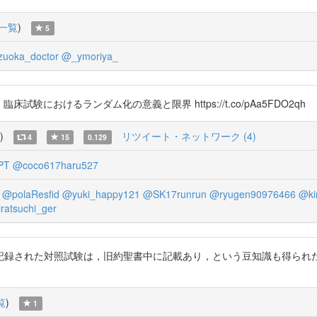
一覧
)
5
zuoka_doctor
@_ymoriya_
- 臨床試験におけるランダム化の意義と限界 https://t.co/pAa5FDO2qh
)
リツイート・ネットワーク (4)
4
15
0.129
PT
@coco617haru527
@polaResfid
@yuki_happy121
@SK17runrun
@ryugen90976466
@ki
ratsuchi_ger
録された対照試験は，旧約聖書中に記載あり，という豆知識も得られた！
覧
)
1