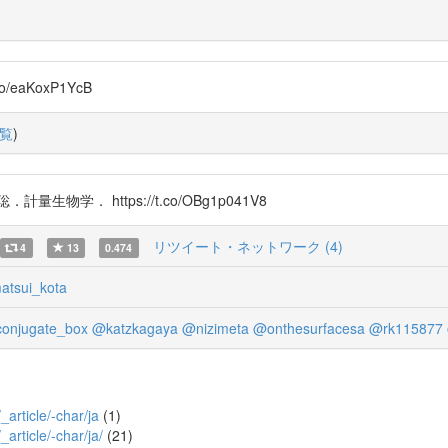
eaKoxP1YcB
覧
)
学． https://t.co/OBg1p041V8
リツイート・ネットワーク (4)
4
13
0.474
tsui_kota
onjugate_box
@katzkagaya
@nizimeta
@onthesurfacesa
@rk115877
_article/-char/ja
(1)
_article/-char/ja/
(21)