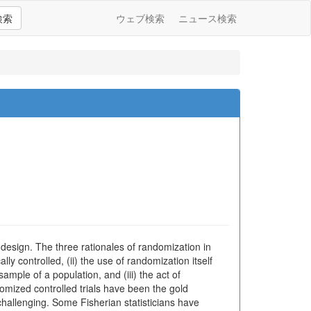
検索
ウェブ検索
ニュース検索
design. The three rationales of randomization in
y controlled, (ii) the use of randomization itself
sample of a population, and (iii) the act of
domized controlled trials have been the gold
challenging. Some Fisherian statisticians have