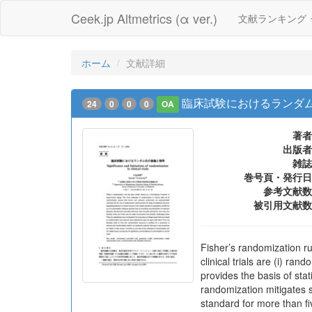
Ceek.jp Altmetrics (α ver.)
文献ランキング
ホーム
文献詳細
臨床試験におけるランダ
24
0
0
0
OA
著者
出版者
雑誌
巻号頁・発行日
参考文献数
被引用文献数
Fisher’s randomization ru
clinical trials are (i) r
provides the basis of stat
randomization mitigates s
standard for more than fi