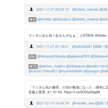
2021-11-27 22:23:14
@kotaro_nakada
(
投稿
@kn54kn
@tatsudono
@tektek_medical
@shi
5
ランダム化も色々あるんやなぁ。 J-STAGE Articles 
2021-11-27 21:18:41
@sakoda091
(
投稿一覧
@HiroyukiOhtsuka
@spikeoutOXY
@SKatano
4
@akihiro_makino
@HKawanai
@pt38213516
15
@coco617haru527
@hyo04506683
@jaaagon
@shi
「ランダム化の倫理」の項が勉強になった（最初に記
意義と限界, 41, 37-54. https://t.co/liO03J0wgW
2021-07-13 14:04:19
@nanako_san
(
投稿一