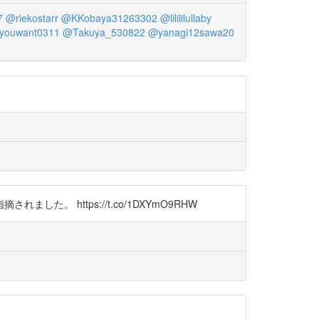
7
@riekostarr
@KKobaya31263302
@lilililullaby
fyouwant0311
@Takuya_530822
@yanagi12sawa20
https://t.co/1DXYmO9RHW