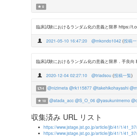
0
臨床試験におけるランダム化の意義と限界 https://t.co/
2021-05-10 16:47:20
@mkondo1042
(
投稿一
臨床試験におけるランダム化の意義と限界．手良向 聡．計量生物
2020-12-04 02:27:10
@triadsou
(
投稿一覧
)
@nizimeta
@rk115877
@takehikohayashi
@ma
4
@atada_acc
@S_O_06
@yasukunimemo
@c
10
収集済み URL リスト
https://www.jstage.jst.go.jp/article/jjb/41/1/41_37/
https://www.jstage.jst.go.jp/article/jjb/41/1/41_37/