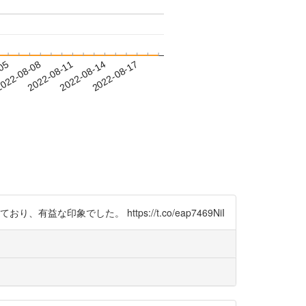
-05
022-08-08
2022-08-11
2022-08-14
2022-08-17
でした。 https://t.co/eap7469NiI