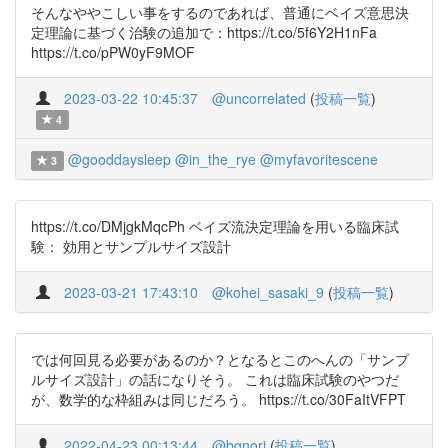
そんなややこしい事をするのであれば、普通にベイズ意思決
定理論に基づく治験の追加で：https://t.co/5f6Y2H1nFa
https://t.co/pPW0yF9MOF
2023-03-22 10:45:37
@uncorrelated
(
投稿一覧
)
4
@gooddaysleep
@in_the_rye
@myfavoritescene
3
https://t.co/DMjgkMqcPh ベイズ流決定理論を用いる臨床試
験： 効用とサンプルサイズ設計
2023-03-21 17:43:10
@kohei_sasaki_9
(
投稿一覧
)
では何回見る必要があるのか？となるとこのへんの「サンプ
ルサイズ設計」の話になりそう。 これは臨床試験のやつだ
が、数学的な枠組みは同じだろう。 https://t.co/30FaItVFPT
2022-04-23 00:13:44
@bgnori
(
投稿一覧
)