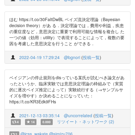
ほむ https://t.co/30FaItDwBL ベイズ流決定理論（Bayesian
decision theory）があ る．決定理論では，費用や利益，疾患
の重症度など，意思決定に重要で利用可能な情報を複合し た
一つの値（効用：utility）で表現することによって，複数の要
因を考慮した意思決定を行うこと ができる．
2022-04-19 17:29:24
@bgnori
(
投稿一覧
)
ベイジアンの停止規則をdisっている某氏が読むべき論文があ
ったというか、臨床実験では意思決定理論の枠組みで（実質
的に逐次ベイズ推定によって）実験続行する（→サンプルサ
イズを増やす）か決めることになっていた：
https://t.co/KR3Edk9FHs
2021-12-13 03:35:14
@uncorrelated
(
投稿一覧
)
リツイート・ネットワーク (2)
4
14
0.000
@jcss_wakate
@simizu706
2