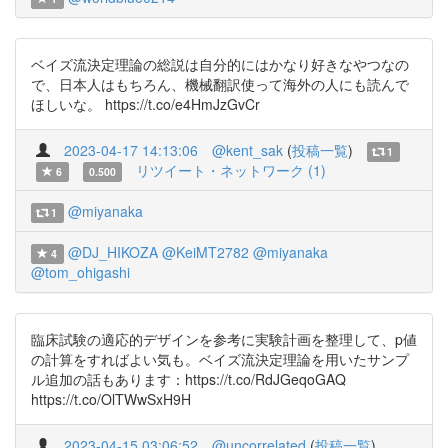
ベイズ流決定理論の総説は自分的にはかなり好きなやつなの
で、日本人はもちろん、機械翻訳使って海外の人にも読んで
ほしいな。 https://t.co/e4HmJzGvCr
2023-04-17 14:13:06
@kent_sak
(
投稿一覧
)
1
リツイート・ネットワーク (1)
6
0.500
@miyanaka
1
@DJ_HIKOZA
@KeiMT2782
@miyanaka
4
@tom_ohigashi
臨床試験の適応的デザインを参考に実験計画を整理して、p値
の計算をすればよい気も。ベイズ流決定理論を用いたサンプ
ル追加の話もあります：https://t.co/RdJGeqoGAQ
https://t.co/OlTWwSxH9H
2023-04-15 03:06:52
@uncorrelated
(
投稿一覧
)