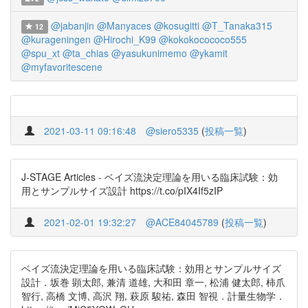
@jabanjin
@Manyaces
@kosugitti
@T_Tanaka315
12
@kurageningen
@Hirochi_K99
@kokokocococo555
@spu_xt
@ta_chias
@yasukunimemo
@ykamit
@myfavoritescene
2021-03-11 09:16:48
@siero5335
(
投稿一覧
)
J-STAGE Articles - ベイズ流決定理論を用いる臨床試験：効
用とサンプルサイズ設計 https://t.co/pIX4If5zIP
2021-02-01 19:32:27
@ACE84045789
(
投稿一覧
)
ベイズ流決定理論を用いる臨床試験：効用とサンプルサイズ
設計．坂巻 顕太郎, 兼清 道雄, 大和田 章一, 松浦 健太郎, 柿爪
智行, 高橋 文博, 高沢 翔, 萩原 駿祐, 森田 智視．計量生物学．