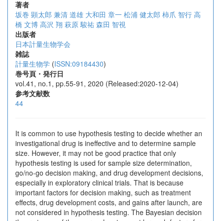
著者
坂巻 顕太郎
兼清 道雄
大和田 章一
松浦 健太郎
柿爪 智行
高
橋 文博
高沢 翔
萩原 駿祐
森田 智視
出版者
日本計量生物学会
雑誌
計量生物学
(
ISSN:09184430
)
巻号頁・発行日
vol.41, no.1, pp.55-91, 2020 (Released:2020-12-04)
参考文献数
44
It is common to use hypothesis testing to decide whether an
investigational drug is ineffective and to determine sample
size. However, it may not be good practice that only
hypothesis testing is used for sample size determination,
go/no-go decision making, and drug development decisions,
especially in exploratory clinical trials. That is because
important factors for decision making, such as treatment
effects, drug development costs, and gains after launch, are
not considered in hypothesis testing. The Bayesian decision