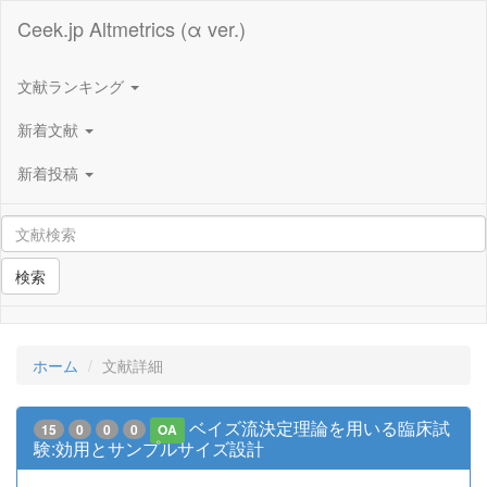
Ceek.jp Altmetrics (α ver.)
文献ランキング
新着文献
新着投稿
検索
ホーム
文献詳細
ベイズ流決定理論を用いる臨床試
15
0
0
0
OA
験:効用とサンプルサイズ設計