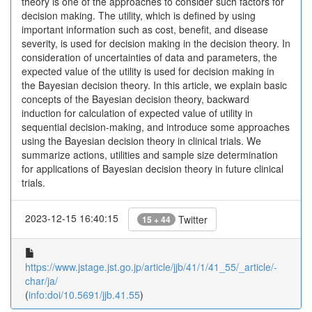
theory is one of the approaches to consider such factors for
decision making. The utility, which is defined by using
important information such as cost, benefit, and disease
severity, is used for decision making in the decision theory. In
consideration of uncertainties of data and parameters, the
expected value of the utility is used for decision making in
the Bayesian decision theory. In this article, we explain basic
concepts of the Bayesian decision theory, backward
induction for calculation of expected value of utility in
sequential decision-making, and introduce some approaches
using the Bayesian decision theory in clinical trials. We
summarize actions, utilities and sample size determination
for applications of Bayesian decision theory in future clinical
trials.
2023-12-15 16:40:15
Twitter
15 + 44
https://www.jstage.jst.go.jp/article/jjb/41/1/41_55/_article/-
char/ja/
(
info:doi/10.5691/jjb.41.55
)