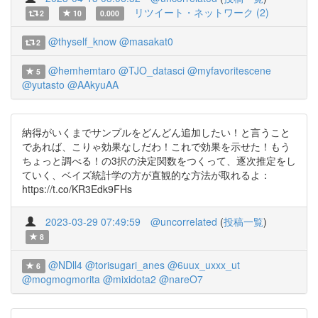
リツイート・ネットワーク (2)
2
10
0.000
@thyself_know
@masakat0
2
@hemhemtaro
@TJO_datasci
@myfavoritescene
5
@yutasto
@AAkyuAA
納得がいくまでサンプルをどんどん追加したい！と言うこと
であれば、こりゃ効果なしだわ！これで効果を示せた！もう
ちょっと調べる！の3択の決定関数をつくって、逐次推定をし
ていく、ベイズ統計学の方が直観的な方法が取れるよ：
https://t.co/KR3Edk9FHs
2023-03-29 07:49:59
@uncorrelated
(
投稿一覧
)
8
@NDll4
@torisugari_anes
@6uux_uxxx_ut
6
@mogmogmorita
@mixidota2
@nareO7