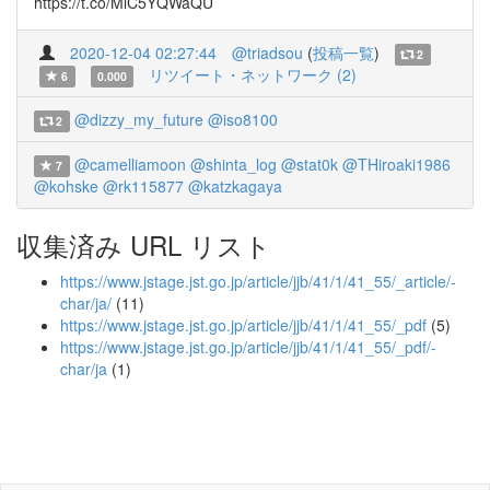
https://t.co/MiC5YQWaQU
2020-12-04 02:27:44
@triadsou
(
投稿一覧
)
2
リツイート・ネットワーク (2)
6
0.000
@dizzy_my_future
@iso8100
2
@camelliamoon
@shinta_log
@stat0k
@THiroaki1986
7
@kohske
@rk115877
@katzkagaya
収集済み URL リスト
https://www.jstage.jst.go.jp/article/jjb/41/1/41_55/_article/-
char/ja/
(11)
https://www.jstage.jst.go.jp/article/jjb/41/1/41_55/_pdf
(5)
https://www.jstage.jst.go.jp/article/jjb/41/1/41_55/_pdf/-
char/ja
(1)