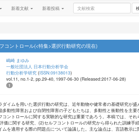
新着文献
新着投稿
フコントロール(<特集>選択行動研究の現在)
嶋崎 まゆみ
一般社団法人 日本行動分析学会
行動分析学研究
(
ISSN:09138013
)
vol.11, no.1-2, pp.29-40, 1997-06-30 (Released:2017-06-28)
1
ラダイムを用いた選択行動の研究は、近年動物や健常者の基礎研究が盛
陥多動性障害および自閉性障害の子どもたちは、多動性と衝動性を主要
フコントロールに関する実験的な研究は重要であろう。本稿では、それ
と評価に関する研究、(2)セルフコントロールの研究から得られた訓練
イムを適用する際の問題点について論議した。主な論点は、言語教示に