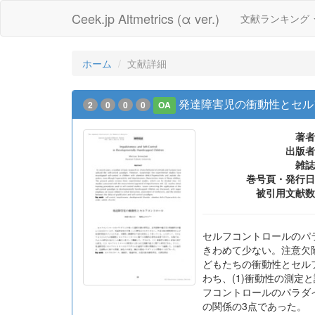
Ceek.jp Altmetrics (α ver.)
文献ランキング
ホーム
文献詳細
発達障害児の衝動性とセル
2
0
0
0
OA
著者
出版者
雑誌
巻号頁・発行日
被引用文献数
セルフコントロールのパ
きわめて少ない。注意欠
どもたちの衝動性とセル
わち、(1)衝動性の測定
フコントロールのパラダ
の関係の3点であった。