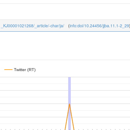
/11_KJ00001021268/_article/-char/ja/
(
info:doi/10.24456/jjba.11.1-2_29
Twitter (RT)