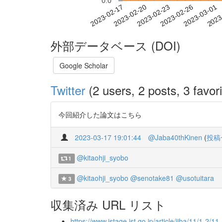
0.0
2023-02-23
2023-02-26
2023-03-01
2023
2023-02-17
2023-02-20
外部データベース (DOI)
Google Scholar
Twitter
(2 users, 2 posts, 3 favori
今回紹介した論文はこちら
2023-03-17 19:01:44
@Jaba40thKinen
(
投稿
@kitaohji_syobo
1
@kitaohji_syobo
@senotake81
@usotuitara
3
収集済み URL リスト
https://www.jstage.jst.go.jp/article/jjba/11/1-2/