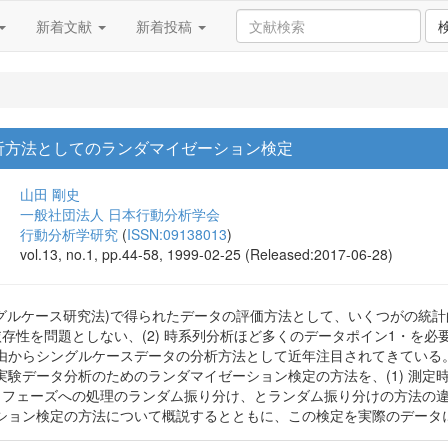
新着文献
新着投稿
析方法としてのランダマイゼーション検定
山田 剛史
一般社団法人 日本行動分析学会
行動分析学研究
(
ISSN:09138013
)
vol.13, no.1, pp.44-58, 1999-02-25 (Released:2017-06-28)
ングルケース研究法)で得られたデータの評価方法として、いくつがの統
列依存性を問題としない、(2) 時系列分析ほど多くのデータポイン1・を必
由からシングルケースデータの分析方法として近年注目されてきている
験データ分析のためのランダマイゼーション検定の方法を、(1) 測定時
3) フェーズへの処理のランダム振り分け、とランダム振り分けの方法の
ション検定の方法について概説するとともに、この検定を実際のデータ