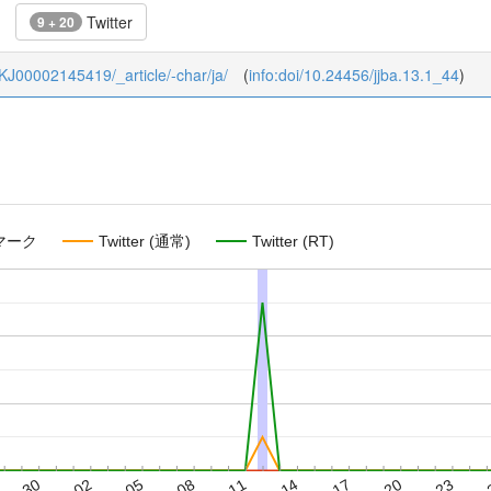
Twitter
9 + 20
3_KJ00002145419/_article/-char/ja/
(
info:doi/10.24456/jjba.13.1_44
)
マーク
Twitter (通常)
Twitter (RT)