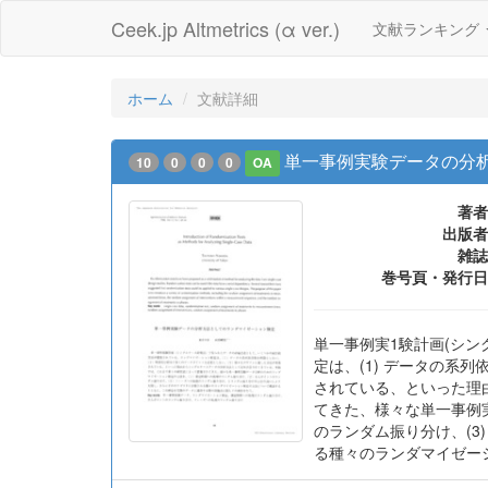
Ceek.jp Altmetrics (α ver.)
文献ランキング
ホーム
文献詳細
単一事例実験データの分
10
0
0
0
OA
著者
出版者
雑誌
巻号頁・発行日
単一事例実1験計画(シ
定は、(1) データの系
されている、といった理
てきた、様々な単一事例実
のランダム振り分け、(
る種々のランダマイゼー