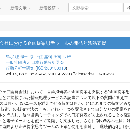
新着文献
新着投稿
会社における企画提案思考ツールの開発と遠隔支援
島宗 理
磯部 康
上住 嘉樹
庄司 和雄
一般社団法人 日本行動分析学会
行動分析学研究
(
ISSN:09138013
)
vol.14, no.2, pp.46-62, 2000-02-29 (Released:2017-06-28)
ウェア開発会社において、営業担当者の企画提案を支援する"企画提案思
などに掲載された情報処理サービスの記事について以下の質問に答えてい
ーズは何か、(3)ニーズを満足させる技術は何か、(4)これまでの技術と異
(7)技術、(8)販売方法のうち、どれか一つを変化させて自分なりの提案
ルを導入し、週間営業ミーティングでの口頭発表が向上されることを確
スと電子メールとを使って遠隔より支援した。さらに別の5名の社員に
て遠隔より企画提案思考ツールの正確な使用を訓練し、継続的な利用を