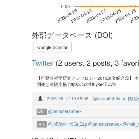
0.00
2023-04-22
2023-04-25
2023-04-28
2023
2023-04-16
2023-04-19
外部データベース (DOI)
Google Scholar
Twitter
(2 users, 2 posts, 3 favori
【行動分析学研究アンソロジー2010論文紹介⑬】 
開発と遠隔支援 https://t.co/U0ykecEUvN
2023-05-12 19:38:08
@Jaba40thKinen
(
投稿
@pmastersatoex
1
@jMVtykH45GrjEzg
@pmastersatoex
@msk_n
3