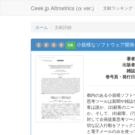
Ceek.jp Altmetrics (α ver.)
文献ランキング
ホーム
文献詳細
小規模なソフトウェア開発
2
0
0
0
OA
著者
出版者
雑誌
巻号頁・発行日
都内のある小規模ソフト
思考ツールは新聞や雑誌
客は誰か、(2)顧客のニ
か。そして、(6)顧客、
対して企画提案思考ツー
切な記入行動をファック
と電子メールのみを使っ